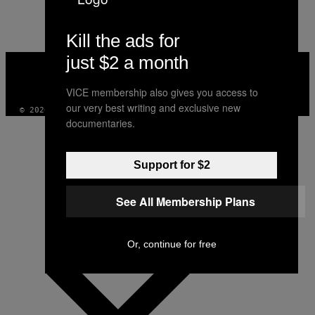
AUTHOR
Kill the ads for
just $2 a month
VICE
MEDIA
INSTAGRAM
TIKTOK
YOUTUBE
VICE membership also gives you access to
our very best writing and exclusive new
© 2026 VICE DIGITAL PUBLISHING, LLC
documentaries.
Support for $2
See All Membership Plans
Or, continue for free