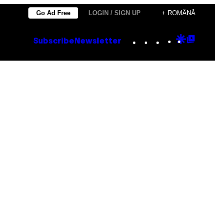
Go Ad Free
LOGIN / SIGN UP
+ ROMÂNĂ
Instagram
TikTok
YouTube
Google
Goog
Subscribe
Newsletter
Discove
Top
Posts