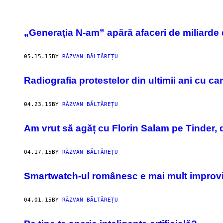
POSTS
„Generația N-am” apără afaceri de miliarde
BY
05.15.15
BY
RĂZVAN BĂLTĂREȚU
THIS
AUTHOR
Radiografia protestelor din ultimii ani cu ca
04.23.15
BY
RĂZVAN BĂLTĂREȚU
Am vrut să agăț cu Florin Salam pe Tinder, 
04.17.15
BY
RĂZVAN BĂLTĂREȚU
Smartwatch-ul românesc e mai mult improviz
04.01.15
BY
RĂZVAN BĂLTĂREȚU