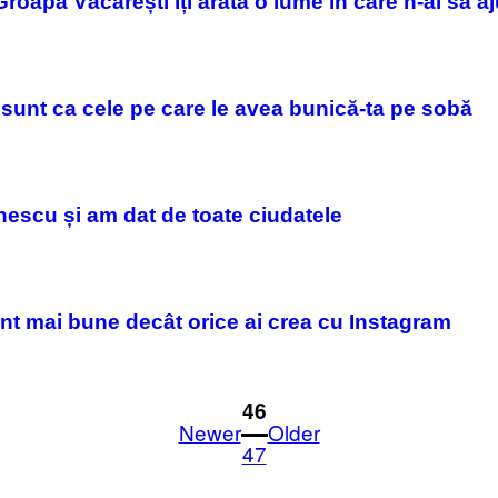
Groapa Văcărești îți arată o lume în care n-ai să a
u sunt ca cele pe care le avea bunică-ta pe sobă
nescu și am dat de toate ciudatele
unt mai bune decât orice ai crea cu Instagram
1
46
Newer
Older
47