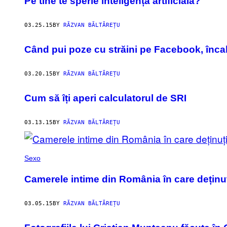
Pe tine te sperie inteligența artificială?
03.25.15
BY
RĂZVAN BĂLTĂREȚU
Când pui poze cu străini pe Facebook, încal
03.20.15
BY
RĂZVAN BĂLTĂREȚU
Cum să îți aperi calculatorul de SRI
03.13.15
BY
RĂZVAN BĂLTĂREȚU
Sexo
Camerele intime din România în care deținuți
03.05.15
BY
RĂZVAN BĂLTĂREȚU