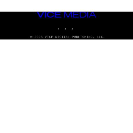
VICE
MEDIA
INSTAGRAM
TIKTOK
YOUTUBE
© 2026 VICE DIGITAL PUBLISHING, LLC