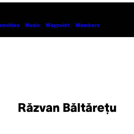
unchies
Music
Waypoint
Members
Răzvan Băltărețu