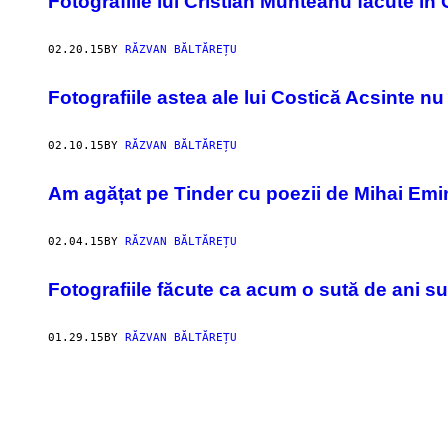
Fotografiile lui Cristian Munteanu făcute în 
02.20.15
BY
RĂZVAN BĂLTĂREȚU
Fotografiile astea ale lui Costică Acsinte n
02.10.15
BY
RĂZVAN BĂLTĂREȚU
Am agățat pe Tinder cu poezii de Mihai Emi
02.04.15
BY
RĂZVAN BĂLTĂREȚU
Fotografiile făcute ca acum o sută de ani s
01.29.15
BY
RĂZVAN BĂLTĂREȚU