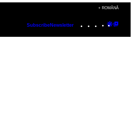
+ ROMÂNĂ
Instagram
TikTok
YouTube
Google
Googl
Subscribe
Newsletter
Discover
Top
Posts