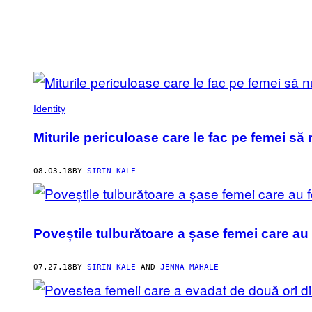
POSTS
BY
Identity
THIS
Miturile periculoase care le fac pe femei să 
AUTHOR
08.03.18
BY
SIRIN KALE
Poveștile tulburătoare a șase femei care au f
07.27.18
BY
SIRIN KALE
AND
JENNA MAHALE