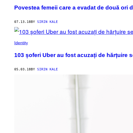
Povestea femeii care a evadat de două ori 
07.13.18
BY
SIRIN KALE
Identity
103 șoferi Uber au fost acuzați de hărțuire 
05.03.18
BY
SIRIN KALE