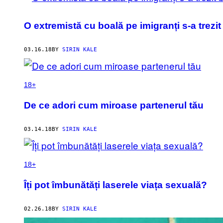
O extremistă cu boală pe imigranți s-a trezit
03.16.18
BY
SIRIN KALE
18+
De ce adori cum miroase partenerul tău
03.14.18
BY
SIRIN KALE
18+
Îți pot îmbunătăți laserele viața sexuală?
02.26.18
BY
SIRIN KALE