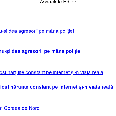
Associate Editor
nu-și dea agresorii pe mâna poliției
ost hărțuite constant pe internet și-n viața reală