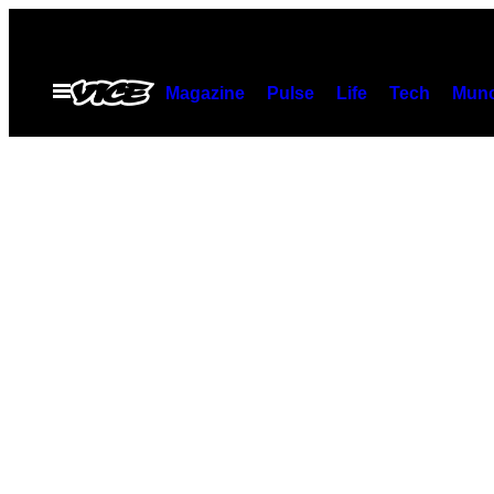
Skip
to
content
Open
Magazine
Pulse
Life
Tech
Munc
Menu