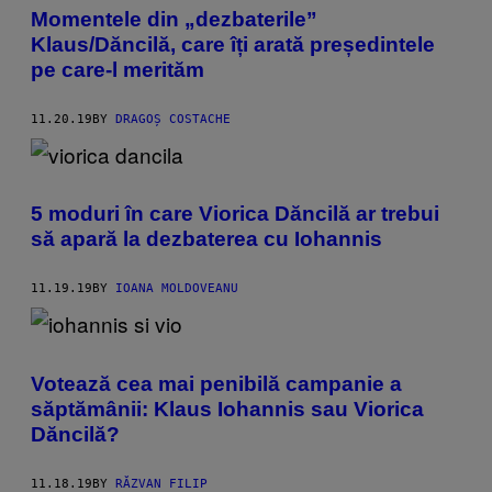
Momentele din „dezbaterile”
Klaus/Dăncilă, care îți arată președintele
pe care-l merităm
11.20.19
BY
DRAGOȘ COSTACHE
5 moduri în care Viorica Dăncilă ar trebui
să apară la dezbaterea cu Iohannis
11.19.19
BY
IOANA MOLDOVEANU
Votează cea mai penibilă campanie a
săptămânii: Klaus Iohannis sau Viorica
Dăncilă?
11.18.19
BY
RĂZVAN FILIP