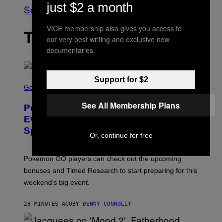
just $2 a month
See All
VICE membership also gives you access to
THE LATEST
our very best writing and exclusive new
documentaries.
Support for $2
S
C
Gaming
R
E
See All Membership Plans
Pokémon GO Fire and Ice Hatch Day
E
N
Event Guide – All Bonuses and
S
Special Hatches
H
Or, continue for free
O
T
:
Pokemon GO players can check out the upcoming
P
O
bonuses and Timed Research to start preparing for this
K
weekend’s big event.
E
M
O
23 MINUTES AGO
BY
DENNY CONNOLLY
N
G
O