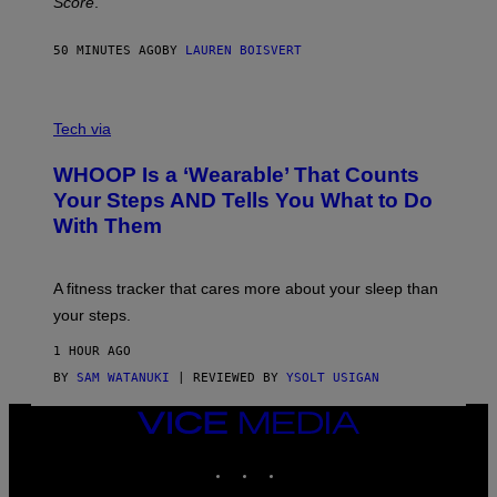
Score
.
A
N
P
50 MINUTES AGO
BY
LAUREN BOISVERT
H
O
T
V
O
I
G
Tech via
A
R
W
A
WHOOP Is a ‘Wearable’ That Counts
H
P
O
H
Your Steps AND Tells You What to Do
O
Y
With Them
P
/
G
E
T
A fitness tracker that cares more about your sleep than
T
Y
your steps.
I
M
1 HOUR AGO
A
G
BY
SAM WATANUKI
| REVIEWED BY
YSOLT USIGAN
E
S
VICE
)
MEDIA
INSTAGRAM
TIKTOK
YOUTUBE