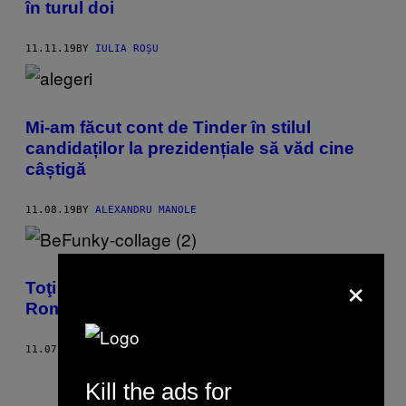
în turul doi
11.11.19
BY
IULIA ROȘU
Mi-am făcut cont de Tinder în stilul
candidaților la prezidențiale să văd cine
câștigă
11.08.19
BY
ALEXANDRU MANOLE
×
Toţi preşedinţii pe care nu i-a meritat
România (decât un pic)
11.07.19
BY
MIHNEA LAZĂR
Newer
Older
Kill the ads for