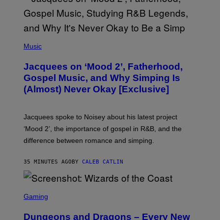
(
P
Music
H
O
Jacquees on ‘Mood 2’, Fatherhood,
T
O
Gospel Music, and Why Simping Is
V
(Almost) Never Okay [Exclusive]
I
A
C
A
Jacquees spoke to Noisey about his latest project
M
K
‘Mood 2’, the importance of gospel in R&B, and the
I
difference between romance and simping.
R
K
)
35 MINUTES AGO
BY
CALEB CATLIN
S
C
Gaming
R
E
Dungeons and Dragons – Every New
E