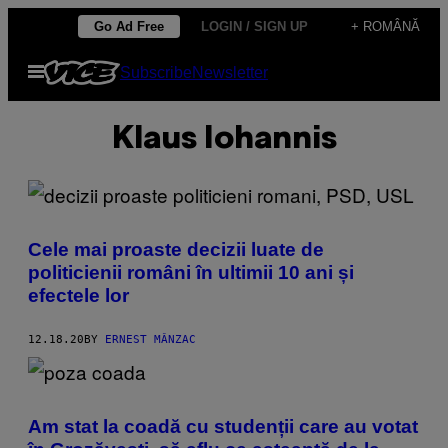
Skip
Go Ad Free
LOGIN / SIGN UP
+ ROMÂNĂ
to
Open
Subscribe
Newsletter
content
Menu
Klaus Iohannis
Cele mai proaste decizii luate de
politicienii români în ultimii 10 ani și
efectele lor
12.18.20
BY
ERNEST MÂNZAC
Am stat la coadă cu studenții care au votat