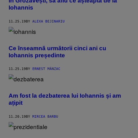
în Grozăvești, să aflu ce așteaptă de la
Iohannis
11.25.19
BY
ALEXA BEJINARIU
Ce înseamnă următorii cinci ani cu
Iohannis președinte
11.25.19
BY
ERNEST MÂNZAC
Am fost la dezbaterea lui Iohannis și am
ațipit
11.20.19
BY
MIRCEA BARBU