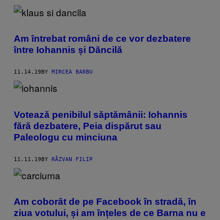
Am întrebat români de ce vor dezbatere
între Iohannis și Dăncilă
11.14.19
BY
MIRCEA BARBU
Votează penibilul săptămânii: Iohannis
fără dezbatere, Peia dispărut sau
Paleologu cu minciuna
11.11.19
BY
RĂZVAN FILIP
Am coborât de pe Facebook în stradă, în
ziua votului, și am înțeles de ce Barna nu e