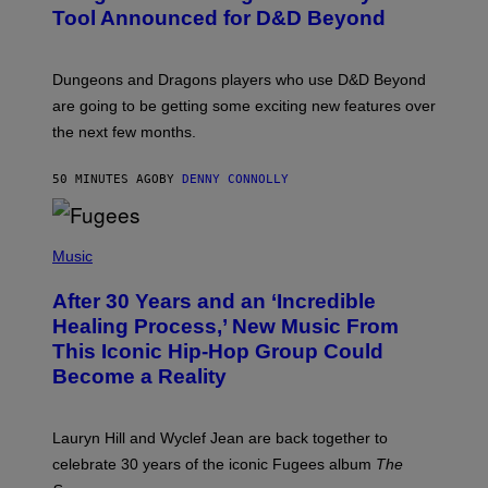
N
Tool Announced for D&D Beyond
S
H
O
T
Dungeons and Dragons players who use D&D Beyond
:
are going to be getting some exciting new features over
W
I
the next few months.
Z
A
R
50 MINUTES AGO
BY
DENNY CONNOLLY
D
S
O
(
F
P
Music
T
H
H
O
E
After 30 Years and an ‘Incredible
T
C
O
O
Healing Process,’ New Music From
B
A
This Iconic Hip-Hop Group Could
Y
S
J
T
Become a Reality
E
R
E
M
Lauryn Hill and Wyclef Jean are back together to
Y
celebrate 30 years of the iconic Fugees album
The
C
H