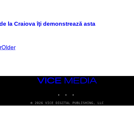
B
I
S
V
I
 de la Craiova îţi demonstrează asta
A
G
E
T
T
r
Older
Y
I
M
A
G
E
S
VICE
)
MEDIA
INSTAGRAM
TIKTOK
YOUTUBE
© 2026 VICE DIGITAL PUBLISHING, LLC