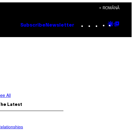
+ ROMÂNĂ
Instagram
TikTok
YouTube
Google
Goog
Subscribe
Newsletter
Discove
Top
Posts
ee All
The Latest
elationships