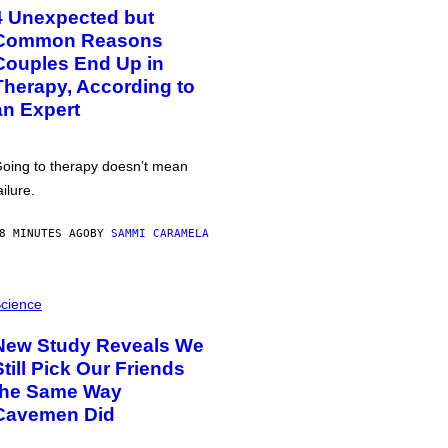
4 Unexpected but
Common Reasons
Couples End Up in
Therapy, According to
an Expert
oing to therapy doesn’t mean
ailure.
8 MINUTES AGO
BY
SAMMI CARAMELA
cience
New Study Reveals We
Still Pick Our Friends
the Same Way
Cavemen Did