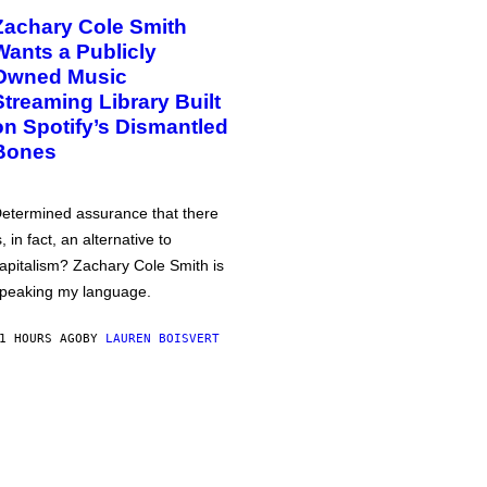
Zachary Cole Smith
Wants a Publicly
Owned Music
Streaming Library Built
on Spotify’s Dismantled
Bones
etermined assurance that there
s, in fact, an alternative to
apitalism? Zachary Cole Smith is
peaking my language.
1 HOURS AGO
BY
LAUREN BOISVERT