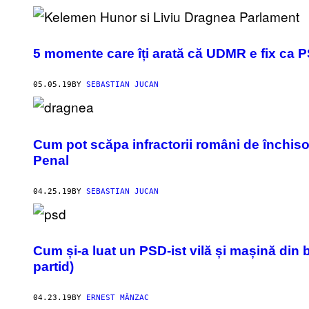
5 momente care îți arată că UDMR e fix ca 
05.05.19
BY
SEBASTIAN JUCAN
Cum pot scăpa infractorii români de închiso
Penal
04.25.19
BY
SEBASTIAN JUCAN
Cum și-a luat un PSD-ist vilă și mașină din b
partid)
04.23.19
BY
ERNEST MÂNZAC