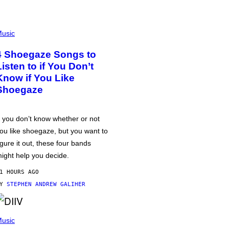
usic
4 Shoegaze Songs to
Listen to if You Don’t
Know if You Like
Shoegaze
f you don’t know whether or not
ou like shoegaze, but you want to
igure it out, these four bands
ight help you decide.
1 HOURS AGO
BY
STEPHEN ANDREW GALIHER
usic