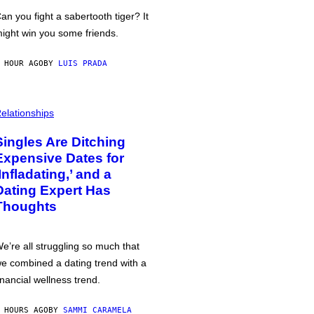
an you fight a sabertooth tiger? It
ight win you some friends.
 HOUR AGO
BY
LUIS PRADA
elationships
Singles Are Ditching
Expensive Dates for
‘Infladating,’ and a
Dating Expert Has
Thoughts
e’re all struggling so much that
e combined a dating trend with a
inancial wellness trend.
 HOURS AGO
BY
SAMMI CARAMELA