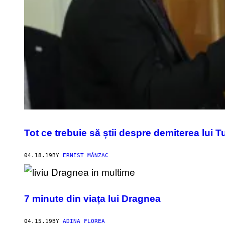
Tot ce trebuie să știi despre demiterea lui T
04.18.19
BY
ERNEST MÂNZAC
7 minute din viața lui Dragnea
04.15.19
BY
ADINA FLOREA