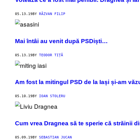
05.13.19
BY
RĂZVAN FILIP
Mai întâi au venit după PSDiști…
05.13.19
BY
TEODOR TIȚĂ
Am fost la mitingul PSD de la Iași și-am vă
05.10.19
BY
IOAN STOLERU
Cum vrea Dragnea să te sperie că străinii d
05.09.19
BY
SEBASTIAN JUCAN