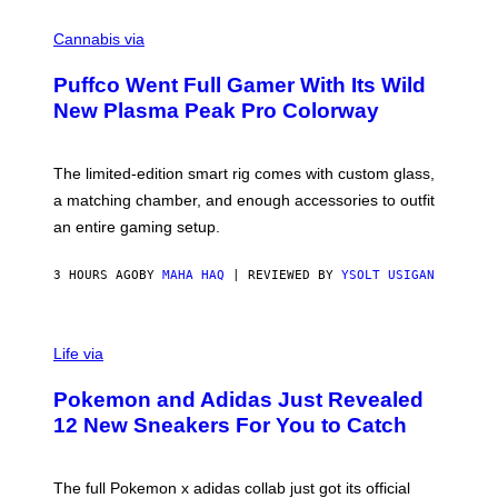
R
C
E
O
Cannabis via
N
U
/
R
G
Puffco Went Full Gamer With Its Wild
T
E
E
T
New Plasma Peak Pro Colorway
S
T
Y
Y
O
I
F
M
The limited-edition smart rig comes with custom glass,
P
A
a matching chamber, and enough accessories to outfit
U
G
F
E
an entire gaming setup.
F
S
C
O
3 HOURS AGO
BY
MAHA HAQ
| REVIEWED BY
YSOLT USIGAN
V
I
Life via
A
P
Pokemon and Adidas Just Revealed
O
K
12 New Sneakers For You to Catch
E
M
O
N
The full Pokemon x adidas collab just got its official