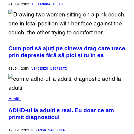
01.19.23
BY
ALEXANDRA THEIS
Cum poți să ajuți pe cineva drag care trece
prin depresie fără să pici și tu în ea
01.04.23
BY
VINCENZO LIGRESTI
Health
ADHD-ul la adulți e real. Eu doar ce am
primit diagnosticul
12.12.22
BY
DEVANSH SAVERNYA