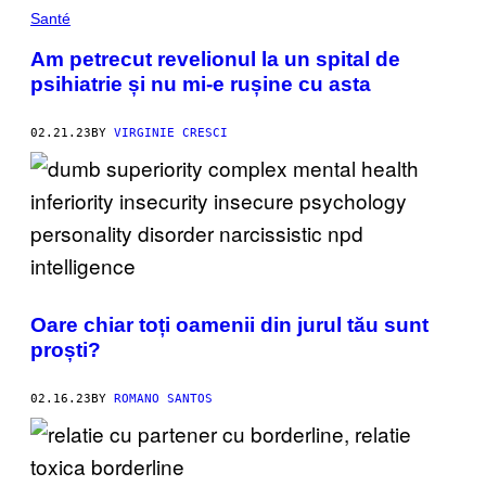
Santé
Am petrecut revelionul la un spital de
psihiatrie și nu mi-e rușine cu asta
02.21.23
BY
VIRGINIE CRESCI
Oare chiar toți oamenii din jurul tău sunt
proști?
02.16.23
BY
ROMANO SANTOS