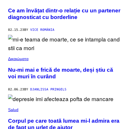
Ce am învățat dintr-o relație cu un partener
diagnosticat cu borderline
02.15.23
BY
VICE ROMÂNIA
Δικαιώματα
Nu-mi mai e frică de moarte, deși știu că
voi muri în curând
02.06.23
BY
DJANLISSA PRINGELS
Salud
Corpul pe care toată lumea mi-l admira era
de fapt un urlet de ajutor