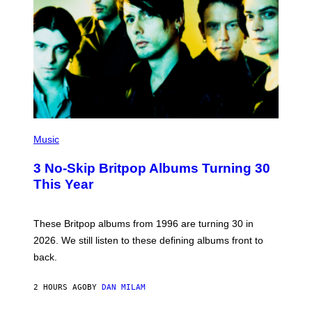
E
D
F
E
R
N
S
)
P
H
Music
O
T
3 No-Skip Britpop Albums Turning 30
O
B
This Year
Y
N
I
E
These Britpop albums from 1996 are turning 30 in
L
2026. We still listen to these defining albums front to
S
V
back.
A
N
I
2 HOURS AGO
BY
DAN MILAM
P
E