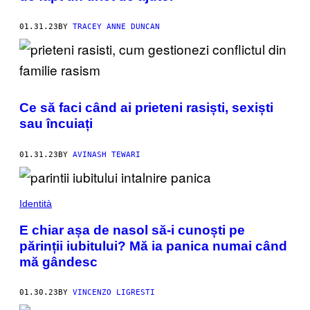
01.31.23
BY
TRACEY ANNE DUNCAN
Ce să faci când ai prieteni rasiști, sexiști
sau încuiați
01.31.23
BY
AVINASH TEWARI
Identità
E chiar așa de nasol să-i cunoști pe
părinții iubitului? Mă ia panica numai când
mă gândesc
01.30.23
BY
VINCENZO LIGRESTI