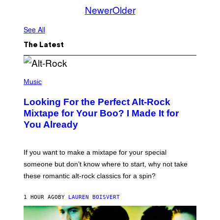
Newer
Older
See All
The Latest
(
P
Music
H
O
Looking For the Perfect Alt-Rock
T
O
Mixtape for Your Boo? I Made It for
B
You Already
Y
M
I
C
If you want to make a mixtape for your special
K
H
someone but don’t know where to start, why not take
U
these romantic alt-rock classics for a spin?
T
S
O
1 HOUR AGO
BY
LAUREN BOISVERT
N
/
R