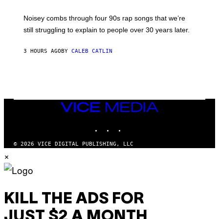
A
V
Noisey combs through four 90s rap songs that we’re
I
D
still struggling to explain to people over 30 years later.
C
O
R
3 HOURS AGO
BY
CALEB CATLIN
I
O
/
R
E
D
F
VICE
E
MEDIA
R
N
INSTAGRAM
TIKTOK
YOUTUBE
S
)
© 2026 VICE DIGITAL PUBLISHING, LLC
×
KILL THE ADS FOR
JUST $2 A MONTH