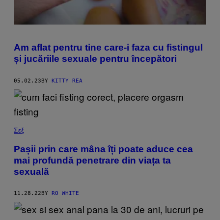
Am aflat pentru tine care-i faza cu fistingul
și jucăriile sexuale pentru începători
05.02.23
BY
KITTY REA
Σεξ
Pașii prin care mâna îți poate aduce cea
mai profundă penetrare din viața ta
sexuală
11.28.22
BY
RO WHITE