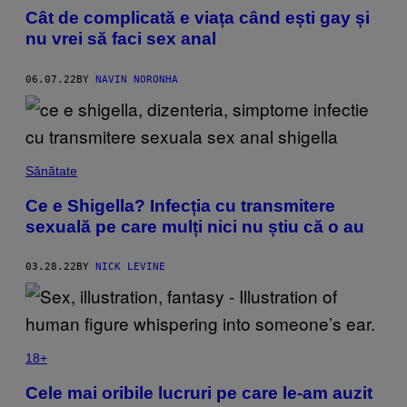
Cât de complicată e viața când ești gay și
nu vrei să faci sex anal
06.07.22
BY
NAVIN NORONHA
Sănătate
Ce e Shigella? Infecția cu transmitere
sexuală pe care mulți nici nu știu că o au
03.28.22
BY
NICK LEVINE
18+
Cele mai oribile lucruri pe care le-am auzit