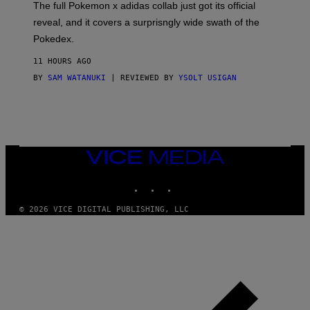
N
The full Pokemon x adidas collab just got its official
/
reveal, and it covers a surprisngly wide swath of the
A
D
Pokedex.
I
D
11 HOURS AGO
A
S
BY
SAM WATANUKI
| REVIEWED BY
YSOLT USIGAN
/
N
I
N
T
E
N
VICE
D
MEDIA
O
INSTAGRAM
TIKTOK
YOUTUBE
© 2026 VICE DIGITAL PUBLISHING, LLC