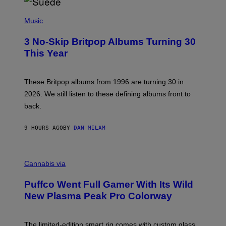
R
E
P
D
H
Music
F
O
E
T
R
3 No-Skip Britpop Albums Turning 30
O
N
B
This Year
S
Y
)
N
I
E
These Britpop albums from 1996 are turning 30 in
L
2026. We still listen to these defining albums front to
S
V
back.
A
N
I
9 HOURS AGO
BY
DAN MILAM
P
E
R
C
E
O
Cannabis via
N
U
/
R
G
Puffco Went Full Gamer With Its Wild
T
E
E
T
New Plasma Peak Pro Colorway
S
T
Y
Y
O
I
F
M
The limited-edition smart rig comes with custom glass,