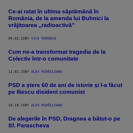
Ce-ai ratat în ultima săptămână în
România, de la amenda lui Buhnici la
vrăjitoarea „radioactivă”
09.02.22
BY
VICE ROMÂNIA
Cum ne-a transformat tragedia de la
Colectiv într-o comunitate
11.02.15
BY
ALEX MIHĂILEANU
PSD a șters 60 de ani de istorie și l-a făcut
pe Iliescu disident comunist
10.19.15
BY
ALEX MIHĂILEANU
De alegerile în PSD, Dragnea a bătut-o pe
Sf. Parascheva