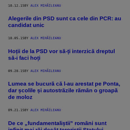
10.12.15
BY
ALEX MIHĂILEANU
Alegerile din PSD sunt ca cele din PCR: au
candidat unic
10.05.15
BY
ALEX MIHĂILEANU
Hoții de la PSD vor să-ți interzică dreptul
să-i faci hoți
09.28.15
BY
ALEX MIHĂILEANU
Lumea se bucură că l-au arestat pe Ponta,
dar școlile și autostrăzile rămân o groapă
de moloz
09.21.15
BY
ALEX MIHĂILEANU
De ce „fundamentaliștii” români sunt
infinit mai răi decât teroriștii Statului