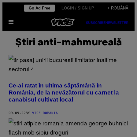
Skip
Go Ad Free
LOGIN / SIGN UP
+ ROMÂNĂ
to
Open
content
SUBSCRIBE
NEWSLETTER
Menu
Știri anti-mahmureală
Ce-ai ratat în ultima săptămână în
România, de la nevăzătorul cu carnet la
canabisul cultivat local
09.09.22
BY
VICE ROMÂNIA