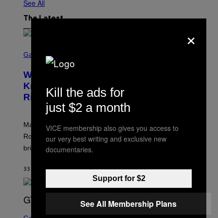
See All
The Latest
×
S
C
Gaming
R
E
Who Is The Hood? Everything To
E
N
Know About The Newest Marvel
Kill the ads for
S
Rivals Character
H
just $2 a month
O
T
:
Marvel Rivals fans can study up on exactly who Parker
VICE membership also gives you access to
N
E
Robbins is in Marvel lore and what skills the Vanguard
our very best writing and exclusive new
T
brings to matches.
documentaries.
E
A
S
33 MINUTES AGO
BY
DENNY CONNOLLY
E
Support for $2
See All Membership Plans
S
C