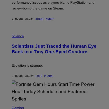
performance issues as players blame PlayStation and
P
L
review-bomb the game on Steam.
A
Y
S
2 HOURS AGO
BY
BRENT KOEPP
T
A
T
P
I
H
Science
O
O
N
T
,
Scientists Just Traced the Human Eye
O
S
:
T
Back to a Tiny One-Eyed Creature
C
E
S
A
A
M
I
Evolution is strange.
M
A
G
2 HOURS AGO
BY
LUIS PRADA
E
S
/
G
E
T
T
S
Y
C
Gaming
I