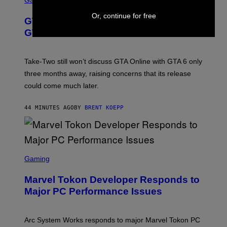
Gaming
R
E
Or, continue for free
GTA 6 Gets Concerning Update About
E
N
GTA Online Release Date
S
H
O
T
Take-Two still won’t discuss GTA Online with GTA 6 only
:
three months away, raising concerns that its release
R
O
could come much later.
C
K
S
44 MINUTES AGO
BY
BRENT KOEPP
T
A
R
G
A
S
M
C
Gaming
E
R
S
E
Marvel Tokon Developer Responds to
E
N
Major PC Performance Issues
S
H
O
T
Arc System Works responds to major Marvel Tokon PC
: