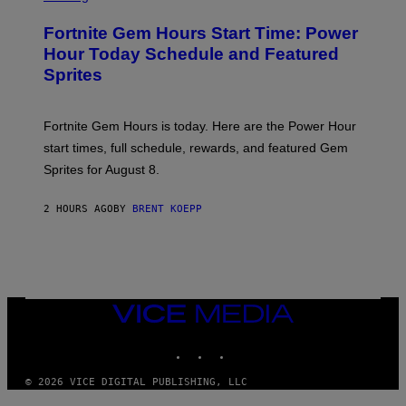
R
M
E
A
Fortnite Gem Hours Start Time: Power
E
G
N
Hour Today Schedule and Featured
E
S
S
Sprites
H
O
T
:
Fortnite Gem Hours is today. Here are the Power Hour
E
P
start times, full schedule, rewards, and featured Gem
I
Sprites for August 8.
C
G
A
2 HOURS AGO
BY
BRENT KOEPP
M
E
S
VICE
MEDIA
INSTAGRAM
TIKTOK
YOUTUBE
© 2026 VICE DIGITAL PUBLISHING, LLC