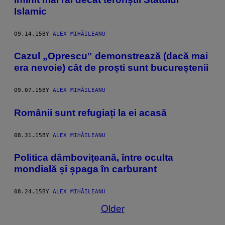
Islamic
09.14.15
BY
ALEX MIHĂILEANU
Cazul „Oprescu‟ demonstrează (dacă mai
era nevoie) cât de proști sunt bucureștenii
09.07.15
BY
ALEX MIHĂILEANU
Românii sunt refugiați la ei acasă
08.31.15
BY
ALEX MIHĂILEANU
Politica dâmbovițeană, între oculta
mondială și șpaga în carburant
08.24.15
BY
ALEX MIHĂILEANU
Older