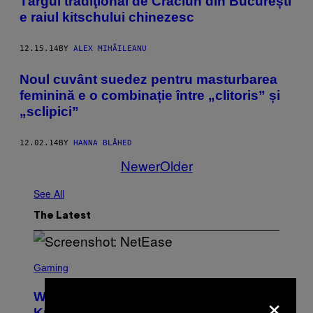
Târgul tradiţional de Crăciun din București
e raiul kitschului chinezesc
12.15.14
BY
ALEX MIHĂILEANU
Noul cuvânt suedez pentru masturbarea
feminină e o combinație între „clitoris” și
„sclipici”
12.02.14
BY
HANNA BLÅHED
Newer
Older
See All
The Latest
S
C
Gaming
R
E
×
Who Is The Hood? Everything To
E
N
Know About The Newest Marvel