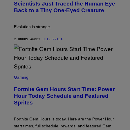
,
Scientists Just Traced the Human Eye
O
S
:
T
Back to a Tiny One-Eyed Creature
C
E
S
A
A
M
I
Evolution is strange.
M
A
G
2 HOURS AGO
BY
LUIS PRADA
E
S
/
G
E
T
T
S
Y
C
Gaming
I
R
M
E
A
Fortnite Gem Hours Start Time: Power
E
G
N
Hour Today Schedule and Featured
E
S
S
Sprites
H
O
T
:
Fortnite Gem Hours is today. Here are the Power Hour
E
P
start times, full schedule, rewards, and featured Gem
I