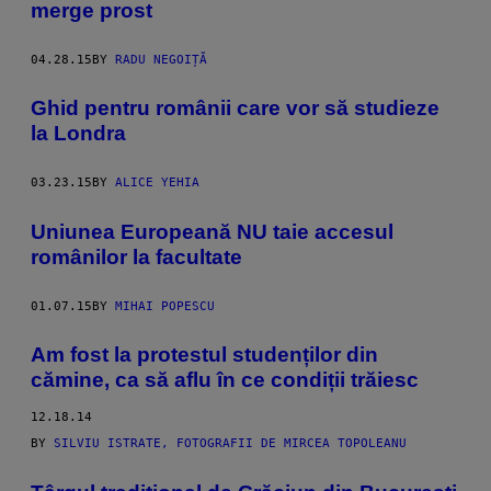
merge prost
04.28.15
BY
RADU NEGOIȚĂ
Ghid pentru românii care vor să studieze
la Londra
03.23.15
BY
ALICE YEHIA
Uniunea Europeană NU taie accesul
românilor la facultate
01.07.15
BY
MIHAI POPESCU
Am fost la protestul studenților din
cămine, ca să aflu în ce condiții trăiesc
12.18.14
BY
SILVIU ISTRATE, FOTOGRAFII DE MIRCEA TOPOLEANU