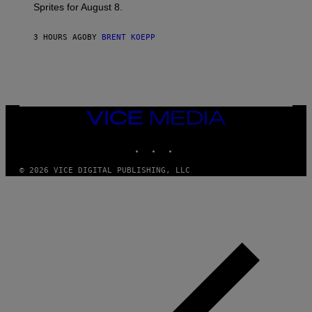
Sprites for August 8.
C
G
A
3 HOURS AGO
BY
BRENT KOEPP
M
E
S
VICE
MEDIA
INSTAGRAM
TIKTOK
YOUTUBE
© 2026 VICE DIGITAL PUBLISHING, LLC