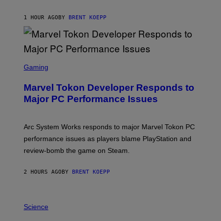
C
K
S
1 HOUR AGO
BY
BRENT KOEPP
T
A
R
G
A
S
M
C
Gaming
E
R
S
E
Marvel Tokon Developer Responds to
E
N
Major PC Performance Issues
S
H
O
T
Arc System Works responds to major Marvel Tokon PC
:
performance issues as players blame PlayStation and
P
L
review-bomb the game on Steam.
A
Y
S
2 HOURS AGO
BY
BRENT KOEPP
T
A
T
P
I
H
Science
O
O
N
T