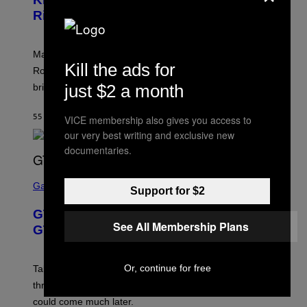
S
Rivals Character
H
O
T
:
Marvel Rivals fans can study up on exactly who Parker
N
Kill the ads for
E
Robbins is in Marvel lore and what skills the Vanguard
T
just $2 a month
brings to matches.
E
A
S
55 MINUTES AGO
BY
DENNY CONNOLLY
VICE membership also gives you access to
E
our very best writing and exclusive new
documentaries.
S
C
Gaming
Support for $2
R
E
GTA 6 Gets Concerning Update About
E
See All Membership Plans
N
GTA Online Release Date
S
H
O
T
Or, continue for free
Take-Two still won’t discuss GTA Online with GTA 6 only
:
three months away, raising concerns that its release
R
O
could come much later.