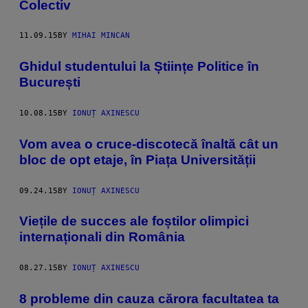
Colectiv
11.09.15
BY
MIHAI MINCAN
Ghidul studentului la Științe Politice în
București
10.08.15
BY
IONUȚ AXINESCU
Vom avea o cruce-discotecă înaltă cât un
bloc de opt etaje, în Piața Universității
09.24.15
BY
IONUȚ AXINESCU
Viețile de succes ale foștilor olimpici
internaționali din România
08.27.15
BY
IONUȚ AXINESCU
8 probleme din cauza cărora facultatea ta