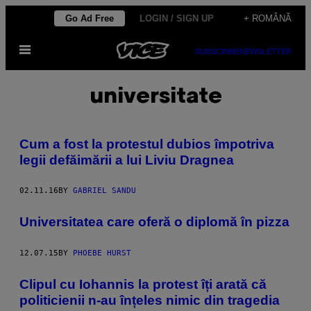
Skip
Go Ad Free
LOGIN / SIGN UP
+ ROMÂNĂ
to
Open
content
SUBSCRIBE
NEWSLETTER
Menu
universitate
Cum a fost la protestul dubios împotriva
legii defăimării a lui Liviu Dragnea
02.11.16
BY
GABRIEL SANDU
Universitatea care oferă o diplomă în pizza
12.07.15
BY
PHOEBE HURST
Clipul cu Iohannis la protest îți arată că
politicienii n-au înțeles nimic din tragedia