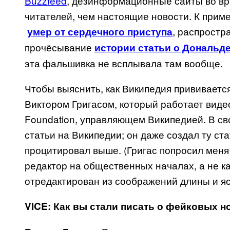
Buzzfeed
, дезинформационные сайты во вр
читателей, чем настоящие новости. К прим
, распростр
умер от сердечного приступа
прочёсывание
истории статьи о Дональд
эта фальшивка не всплывала там вообще.
Чтобы выяснить, как Википедия прививается
Виктором Григасом, который работает вид
Foundation, управляющем Википедией. В св
статьи на Википедии; он даже создал ту ст
процитировал выше. (Григас попросил меня 
редактор на общественных началах, а не ка
отредактирован из соображений длины и яс
VICE
: Как вы стали писать о фейковых н