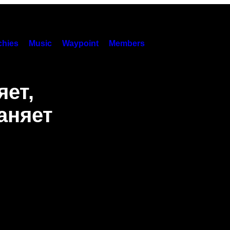
hies
Music
Waypoint
Members
ет,
аняет