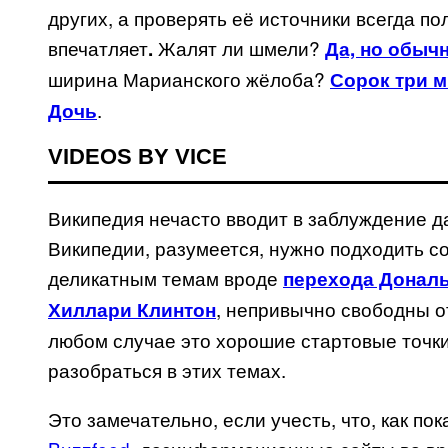
других, а проверять её источники всегда пол
впечатляет
Жалят ли шмели?
.
Да, но обыч
ширина Марианского жёлоба?
Сорок три 
.
Дочь
VIDEOS BY VICE
Википедия нечасто вводит в заблуждение д
Википедии, разумеется, нужно подходить с
деликатным темам вроде
перехода Дональ
, непривычно свободны о
Хиллари Клинтон
любом случае это хорошие стартовые точк
разобраться в этих темах.
Это замечательно, если учесть, что, как по