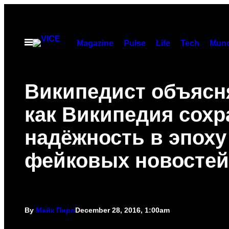
Skip
to
content
Open
Magazine
Pulse
Life
Tech
Munc
Menu
Википедист объясня
как Википедия сохр
надёжность в эпоху
фейковых новостей
By
Майк Пирл
December 28, 2016, 1:00am