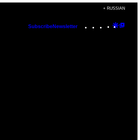
+ RUSSIAN
Instagram
TikTok
YouTube
Google
Googl
Subscribe
Newsletter
Discover
Top
Posts