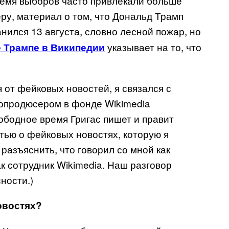
емя выборов часто привлекали больше
еру, материал о том, что Дональд Трамп
анился 13 августа, словно лесной пожар, но
указывает на то, что
е Трампе в Википедии
 от фейковых новостей, я связался с
еопродюсером в фонде Wikimedia
ободное время Григас пишет и правит
атью о фейковых новостях, которую я
разъяснить, что говорил со мной как
к сотрудник Wikimedia. Наш разговор
ности.)
овостях?