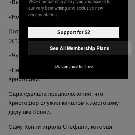
«Вы дышите?», – спросила она его.
VICE membership also gives you access to
our very best writing and exclusive new
documentaries.
«Нет».
Потом Джеки встала между нами. Лошадь
Support for $2
остановилась и замерла.
See All Membership Plans
«Чувствуете разницу?» – спросила Сара.
Or, continue for free
«Немного рассосалось» – ответил
Кристофер.
Сара сделала предположение, что
Кристофер служил каналом к жестокому
дедушке Конни.
Саму Конни играла Стефани, которая