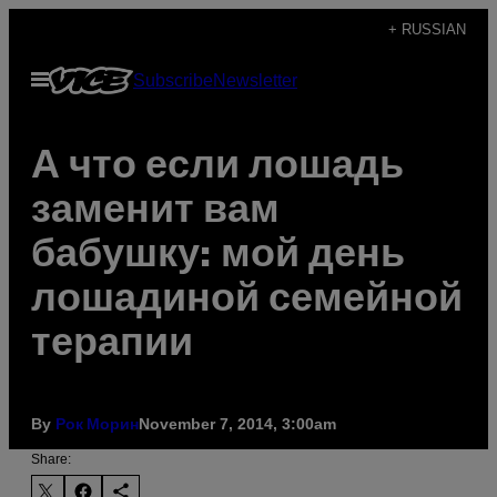
Skip
+ RUSSIAN
to
Open
Subscribe
Newsletter
content
Menu
А что если лошадь
заменит вам
бабушку: мой день
лошадиной семейной
терапии
By
November 7, 2014, 3:00am
Рок Морин
Share: