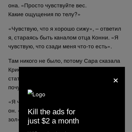
она. «Просто чувствуйте вес.
Какие ощущения по телу?»
«Чувствую, что я хорошо сижу», – ответил
я, стараясь быть каналом отца Конни. «Я
чувствую, что сзади меня что-то есть».
Там никого не было, потому Сара сказала
Кристоферу встать сзади меня, чтобы
×
стать этим «чем-то». Она спросила, что он
почувствовал, когда посмотрел на меня.
«Я чувствую много агрессии», – процедил
он. «Хочу ударить его. Я очень на него
Kill the ads for
зол».
just $2 a month