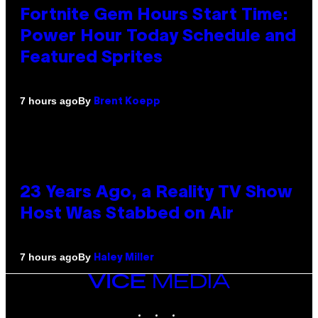
Fortnite Gem Hours Start Time:
Power Hour Today Schedule and
Featured Sprites
By
7 hours ago
Brent Koepp
23 Years Ago, a Reality TV Show
Host Was Stabbed on Air
By
7 hours ago
Haley Miller
VICE
MEDIA
INSTAGRAM
TIKTOK
YOUTUBE