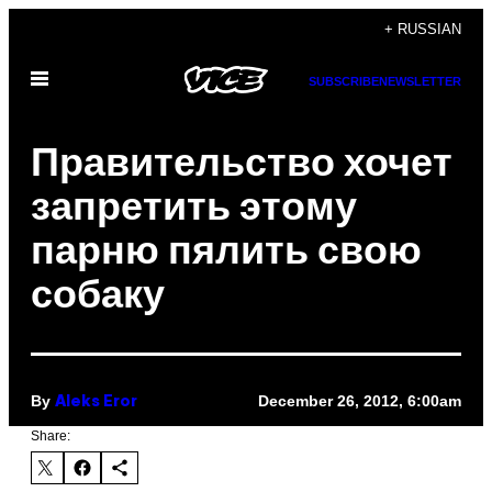
Skip
+ RUSSIAN
to
Open
content
SUBSCRIBE
NEWSLETTER
Menu
Правительство хочет
запретить этому
парню пялить свою
собаку
By
December 26, 2012, 6:00am
Aleks Eror
Share: