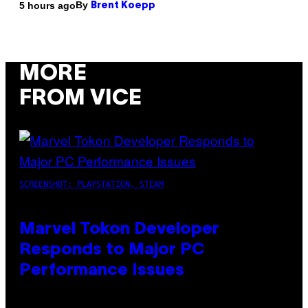
By
5 hours ago
Brent Koepp
MORE
FROM VICE
SCREENSHOT: PLAYSTATION, STEAM
Marvel Tokon Developer
Responds to Major PC
Performance Issues