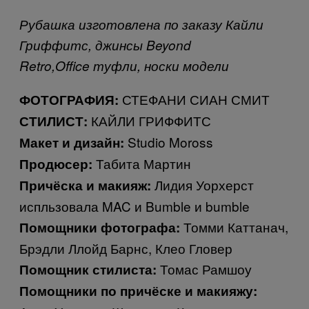
Рубашка изготовлена по заказу Кайли
Гриффитс,
джинсы
Beyond
Retro,
Office
туфли, носки модели
СТЕФАНИ СИАН СМИТ
ФОТОГРАФИЯ:
КАЙЛИ ГРИФФИТС
СТИЛИСТ:
Studio Moross
Макет и дизайн:
Табита Мартин
Продюсер:
Лидия Уорхерст
Причёска и макияж:
испльзовала MAC и Bumble и bumble
Томми Каттанач,
Помощники фотографа:
Брэдли Ллойд Барнс, Клео Гловер
Томас Рамшоу
Помощник стилиста:
Помощники по причёске и макияжу: