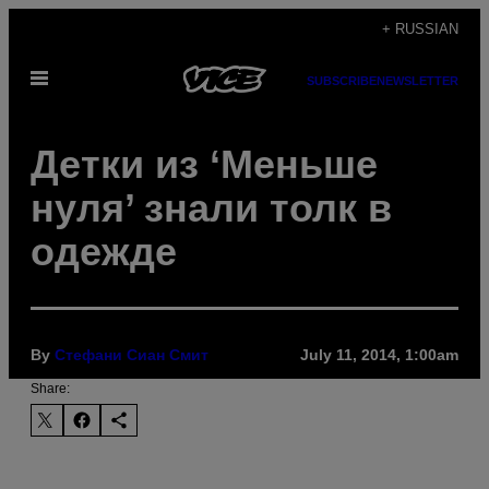
Skip
+ RUSSIAN
to
Open
content
SUBSCRIBE
NEWSLETTER
Menu
Детки из ‘Меньше
нуля’ знали толк в
одежде
By
Стефани Сиан Смит
July 11, 2014, 1:00am
Share: