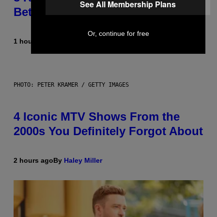
See All Membership Plans
Better Than the Originals
Or, continue for free
1 hour ago
By
Caleb Catlin
PHOTO: PETER KRAMER / GETTY IMAGES
4 Iconic MTV Shows From the
2000s You Definitely Forgot About
2 hours ago
By
Haley Miller