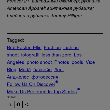
Forever 21, винтажный джемпер; рубашка
American Apparel; винтажная рубашка;
блейзер и рубашка Tommy Hilfiger
Tagged:
Bret Easton Ellis
Fashion
fashion
shoot
fotografii
less than zero
Los
Angeles
photo shoot
Photos
pools
Vice
Blog
Μodă
бассейн
Лос-
Анджелес
фотосессия
Follow Us On Discover
Make Us Preferred In Top Stories
Share: