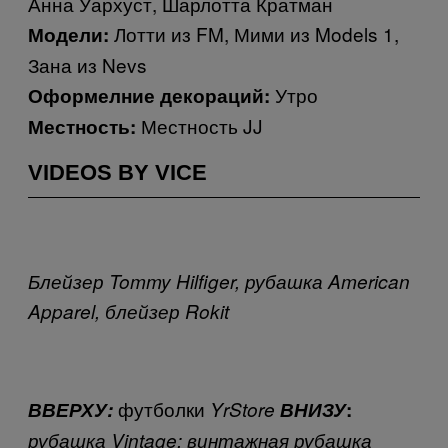
Анна Уархуст, Шарлотта Кратман
Лотти из FM, Мими из Models 1,
Модели:
Зана из Nevs
Утро
Оформелние декораций:
Местность JJ
Местность:
VIDEOS BY VICE
Блейзер Tommy Hilfiger, рубашка American
Apparel, б
лейзер
Rokit
футболки
ВВЕРХУ:
YrStore
ВНИЗУ
:
рубашка
Vintage; винтажная рубашка