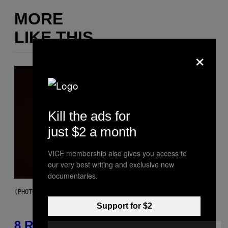
MORE
LIKE THIS
×
Kill the ads for
just $2 a month
VICE membership also gives you access to
our very best writing and exclusive new
documentaries.
(PHOTO BY EBET ROBERTS/REDFERNS)
Support for $2
8 R&B Covers That Might Just Be