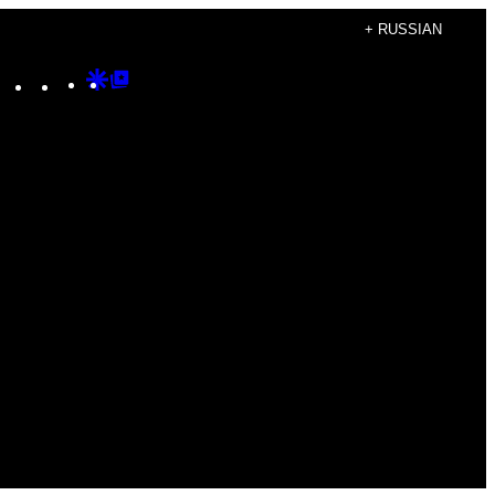
+ RUSSIAN
Instagram
TikTok
YouTube
Google
Google
Discover
Top
Posts