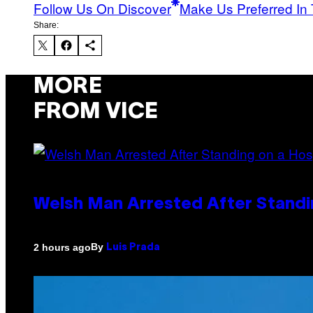
Follow Us On Discover
Make Us Preferred In 
Share:
MORE
FROM VICE
Welsh Man Arrested After Standi
By
2 hours ago
Luis Prada