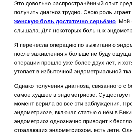
Это довольно распространённый опыт сре
получить диагноз трудно. Свою роль играет
. Мой
женскую боль достаточно серьёзно
слышала. Для некоторых больных эндомет
Я перенесла операцию по выжиганию эндоме
после заживления я больше не буду ощущат
операции прошло уже более двух лет, и хот
утопает в избыточной эндометриальной ткан
Однако получения диагноза, связанного с б
самое худшее в эндометриозе. Существует 
момент верила во все эти заблуждения. Про
эндометриозе, включая статью о нём в Викип
эндометриоз однозначно приводит к бесплод
страдающих эндометриозом, есть дети. Одна