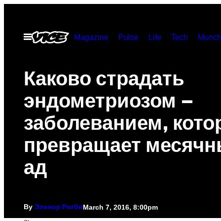
Skip
to
Open
Magazine
Pulse
Life
Tech
Munch
content
Menu
Каково страдать
эндометриозом –
заболеванием, кото
превращает месячн
ад
By
March 7, 2016, 8:00pm
Эленор Ригби