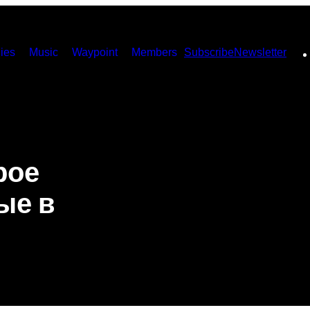
ies
Music
Waypoint
Members
Subscribe
Newsletter
рое
ые в