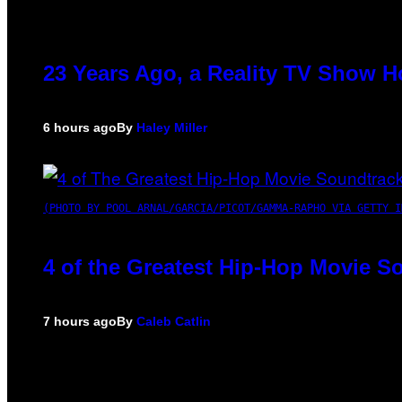
23 Years Ago, a Reality TV Show H
6 hours ago
By
Haley Miller
(PHOTO BY POOL ARNAL/GARCIA/PICOT/GAMMA-RAPHO VIA GETTY I
4 of the Greatest Hip-Hop Movie S
7 hours ago
By
Caleb Catlin