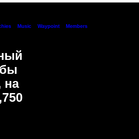
hies
Music
Waypoint
Members
жный
обы
 на
,750