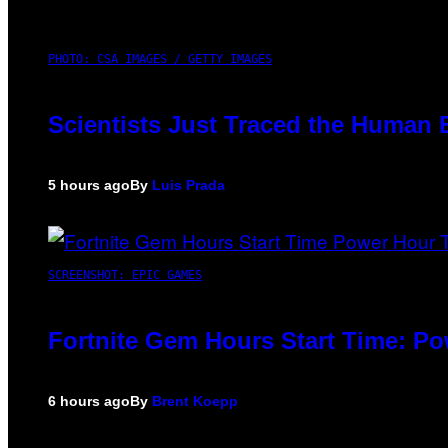
PHOTO: CSA IMAGES / GETTY IMAGES
Scientists Just Traced the Human 
5 hours ago
By
Luis Prada
SCREENSHOT: EPIC GAMES
Fortnite Gem Hours Start Time: P
6 hours ago
By
Brent Koepp