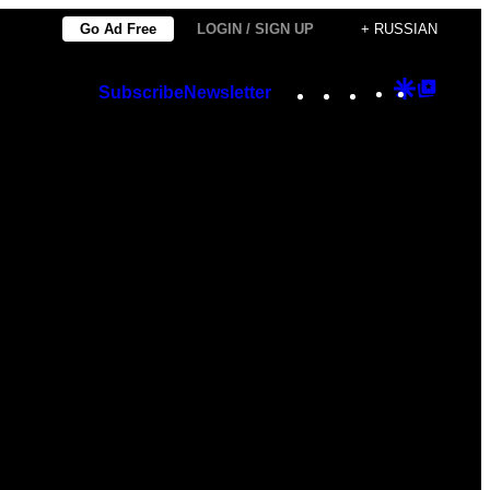
Go Ad Free
LOGIN / SIGN UP
+ RUSSIAN
Instagram
TikTok
YouTube
Google
Googl
Subscribe
Newsletter
Discover
Top
Posts