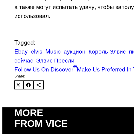
а также могут испытать удачу, чтобы запол
использовал.
Tagged:
Ebay
elvis
Music
аукцион
Король Элвис
п
сейчас
Элвис Пресли
Follow Us On Discover
Make Us Preferred In 
Share:
MORE
FROM VICE