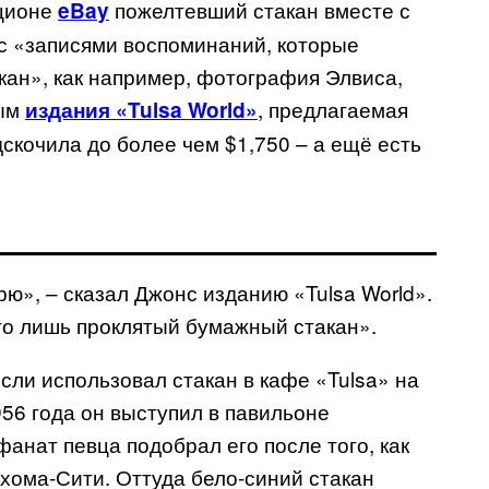
кционе
пожелтевший стакан вместе с
eBay
с «записями воспоминаний, которые
кан», как например, фотография Элвиса,
ным
, предлагаемая
издания «Tulsa World»
дскочила до более чем $1,750 – а ещё есть
рю», – сказал Джонс изданию «Tulsa World».
его лишь проклятый бумажный стакан».
сли использовал стакан в кафе «Tulsa» на
956 года он выступил в павильоне
фанат певца подобрал его после того, как
ахома-Сити. Оттуда бело-синий стакан