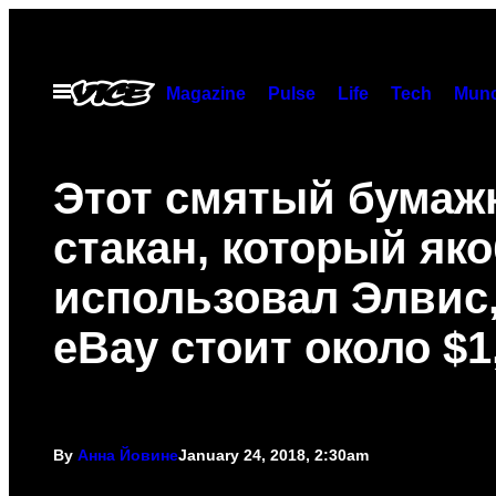
Skip
to
content
Open
Magazine
Pulse
Life
Tech
Munc
Menu
Этот смятый бума
стакан, который як
использовал Элвис,
eBay стоит около $1
By
Анна Йовине
January 24, 2018, 2:30am