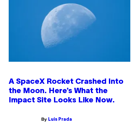
A SpaceX Rocket Crashed Into
the Moon. Here’s What the
Impact Site Looks Like Now.
By
Luis Prada