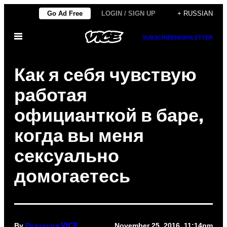
Skip
Go Ad Free
LOGIN / SIGN UP
+ RUSSIAN
to
Open
content
SUBSCRIBE
NEWSLETTER
Menu
Как я себя чувствую
работая
официанткой в баре,
когда вы меня
сексуально
домогаетесь
By
November 25, 2016, 11:14pm
Редакция VICE