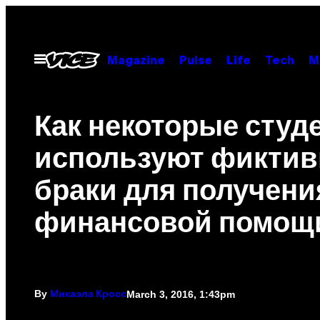
Skip
to
content
Open
Magazine
Pulse
Life
Tech
M
Menu
Как некоторые студ
используют фикти
браки для получени
финансовой помощ
By
March 3, 2016, 1:43pm
Микаэла Кросс