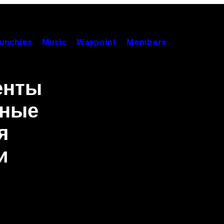
unchies
Music
Waypoint
Members
енты
вные
я
и