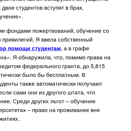
двое студентов вступят в брак,
учение».
ыми фондами пожертвований, обучение со
з привилегий. Я ввела собственный
, а в графе
ор помощи студентам
а». Я обнаружила, что, помимо права на
редитом федерального гранта, до 5,815
етически было бы бесплатным. В
уденты также автоматически получают
если сами они из другого штата, что
ние. Среди других льгот – обучение
верситетах – право на проживание вне
ежитиях.