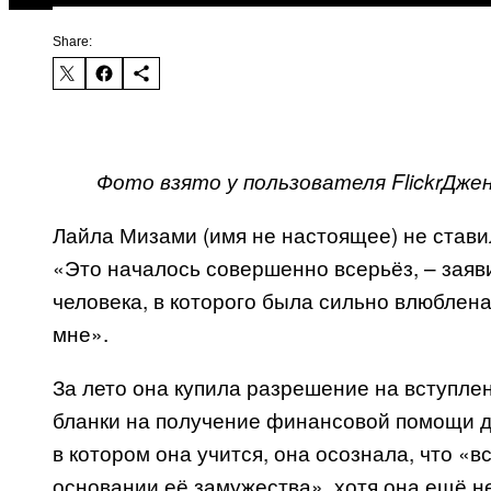
Share:
Фото взято у пользователя
Flickr
Джен
Лайла Мизами (имя не настоящее) не стави
«Это началось совершенно всерьёз, – заяви
человека, в которого была сильно влюблена
мне».
За лето она купила разрешение на вступлен
бланки на получение финансовой помощи дл
в котором она учится, она осознала, что «в
основании её замужества», хотя она ещё н