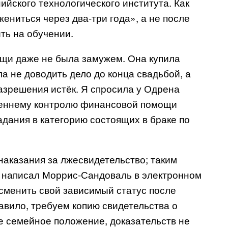
йского технологического института. Как
ениться через два-три года», а не после
ть на обучении.
ощи даже не была замужем. Она купила
а не доводить дело до конца свадьбой, а
азрешения истёк. Я спросила у Одрена
реннему контролю финансовой помощи
адания в категорию состоящих в браке по
наказания за лжесвидетельство; таким
– написал Моррис-Сандоваль в электронном
 сменить свой зависимый статус после
равило, требуем копию свидетельства о
е семейное положение, доказательств не