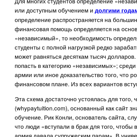
Для многих студентов определение «незав
или доступным обучением и
долгими года
определение распространяется на большинс
финансовая помощь определяется на основ
«независимый», то необходимость определя
студенты с полной нагрузкой редко зарабат
может равняться десяткам тысяч долларов.
попасть в категорию «независимых»; среди 
армии или иное доказательство того, что р
финансовом плане. Из всех вариантов всту
Эта схема достаточно устоялась для того, 
(
whypaytuition
.
com
), основанный как сайт з
обучение. Рик Конли, основатель сайта, сл
что люди «вступали в брак для того, чтобы
армия давала супружеским парам». В униве