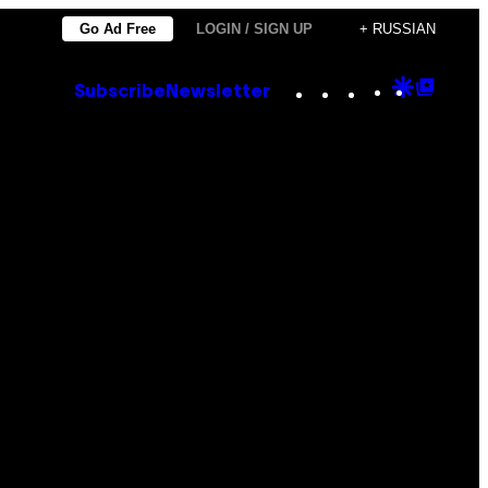
Go Ad Free
LOGIN / SIGN UP
+ RUSSIAN
Instagram
TikTok
YouTube
Google
Goog
Subscribe
Newsletter
Discove
Top
Posts