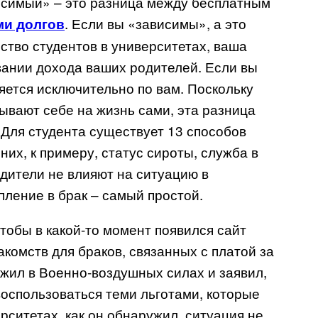
исимый» – это разница между бесплатным
. Если вы «зависимы», а это
ми долгов
тво студентов в университетах, ваша
ании дохода ваших родителей. Если вы
ется исключительно по вам. Поскольку
ывают себе на жизнь сами, эта разница
 Для студента существует 13 способов
них, к примеру, статус сироты, служба в
одители не влияют на ситуацию в
пление в брак – самый простой.
чтобы в какой-то момент появился сайт
накомств для браков, связанных с платой за
ужил в Военно-воздушных силах и заявил,
 воспользоваться теми льготами, которые
рситетах, как он обнаружил, ситуация не