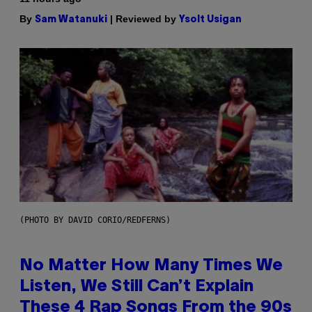
By
| Reviewed by
Sam Watanuki
Ysolt Usigan
(PHOTO BY DAVID CORIO/REDFERNS)
No Matter How Many Times We
Listen, We Still Can’t Explain
These 4 Rap Songs From the 90s