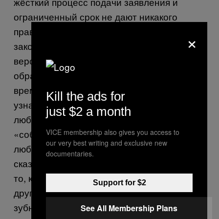
жёсткий процесс подачи заявления и
ограниченный срок не дают никакого
права на ошибку. Хотя наш брак и
×
законный, моё откровение могло бы,
вероятно, отправить моего партнёра
обратно в родную страну. В настоящее
время мы до сих пор ждём возможности
Kill the ads for
узнать, приняли ли наше заявление. Нас в
just $2 a month
любой момент могут вызвать на
VICE membership also gives you access to
«собеседование», а наше жильё могут в
our very best writing and exclusive new
любой момент осмотреть. Наш юрист
documentaries.
сказал нам запоминать такие детали как
то, какую сторону кровати предпочитает
Support for $2
другой партнёр и какого цвета у нас
зубные щётки. Очевидно, эти осмотры на
See All Membership Plans