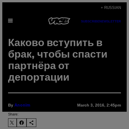
Skip
+ RUSSIAN
to
Open
content
SUBSCRIBE
NEWSLETTER
Menu
Каково вступить в
брак, чтобы спасти
партнёра от
депортации
By
March 3, 2016, 2:45pm
Anonim
Share: