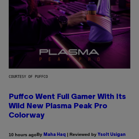
COURTESY OF PUFFCO
Puffco Went Full Gamer With Its
Wild New Plasma Peak Pro
Colorway
By
| Reviewed by
10 hours ago
Maha Haq
Ysolt Usigan