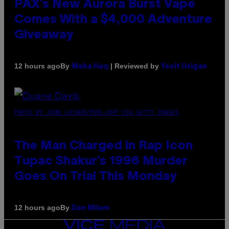
PAX’s New Aurora Burst Vape
Comes With a $4,000 Adventure
Giveaway
By
| Reviewed by
12 hours ago
Maha Haq
Ysolt Usigan
PHOTO BY JOHN LOCHER/POOL/AFP VIA GETTY IMAGES
The Man Charged in Rap Icon
Tupac Shakur’s 1996 Murder
Goes On Trial This Monday
By
12 hours ago
Dan Milam
VICE