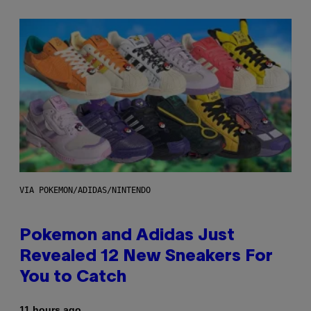
VIA POKEMON/ADIDAS/NINTENDO
Pokemon and Adidas Just
Revealed 12 New Sneakers For
You to Catch
11 hours ago