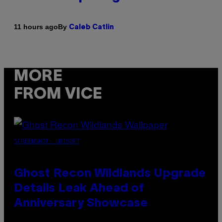
By
11 hours ago
Caleb Catlin
MORE
FROM VICE
SCREENSHOT: UBISOFT
Ghost Recon Wildlands Upgrade
Details Leak Ahead of
Anniversary Showcase