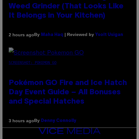
Weed Grinder (That Looks Like
It Belongs in Your Kitchen)
By
| Reviewed by
2 hours ago
Maha Haq
Ysolt Usigan
SCREENSHOT: POKEMON GO
Pokémon GO Fire and Ice Hatch
Day Event Guide – All Bonuses
and Special Hatches
By
3 hours ago
Denny Connolly
VICE
MEDIA