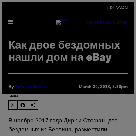
Skip
+ RUSSIAN
to
Open
content
SUBSCRIBE
NEWSLETTER
Menu
Как двое бездомных
нашли дом на eBay
By
March 30, 2018, 3:36pm
Ребекка Баден
Share:
В ноябре 2017 года Дирк и Стефан, два
бездомных из Берлина, разместили