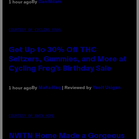
By
1 hour ago
Dan Milam
COURTESY OF CYCLING FROG
Get Up to 30% Off THC
Seltzers, Gummies, and More at
Cycling Frog’s Birthday Sale
By
| Reviewed by
1 hour ago
Maha Haq
Ysolt Usigan
COURTESY OF NWTN HOME
NWTN Home Made a Gorgeous