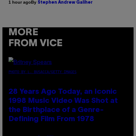
By
1 hour ago
Stephen Andrew Galiher
MORE
FROM VICE
PHOTO BY L. BUSACCA/GETTY IMAGES
28 Years Ago Today, an Iconic
1998 Music Video Was Shot at
the Birthplace of a Genre-
Defining Film From 1978