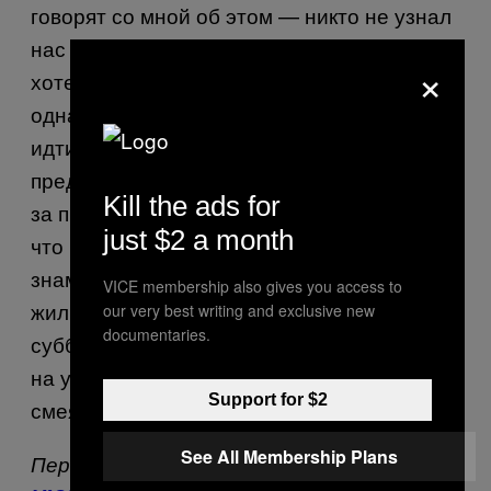
говорят со мной об этом — никто не узнал
нас на фотографии в объявлении. Я не
×
хотел бы быть знаменитым и это была
одна из причин, по которой мы не хотели
идти на телевидение. Даже когда они
предлагали нам деньги — до 590 долларов
Kill the ads for
за программу — мы сказали «нет», потому
just $2 a month
что не сделали это, чтобы стать
знаменитыми. Мы просто хотели найти
VICE membership also gives you access to
жилье. Я не мог пойти на телевидение в
our very best writing and exclusive new
documentaries.
субботу утром, а на следующий день спать
на улицах. Все бы увидели меня и
Support for $2
смеялись бы надо мной.
See All Membership Plans
Первоначально эта статья появилась на