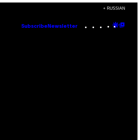
+ RUSSIAN
Instagram
TikTok
YouTube
Google
Goog
Subscribe
Newsletter
Discove
Top
Posts