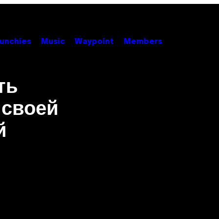
unchies
Music
Waypoint
Members
ть
 своей
й