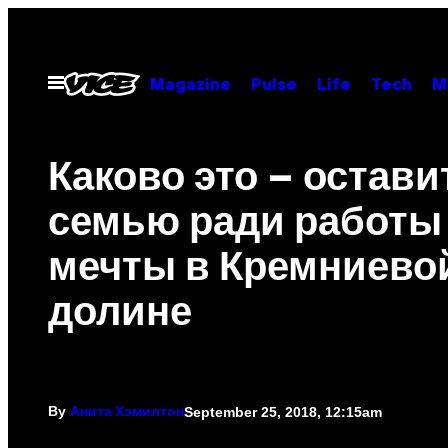
Skip
to
content
Open
Magazine
Pulse
Life
Tech
M
Menu
Каково это – остави
семью ради работы
мечты в Кремниево
долине
By
September 25, 2018, 12:15am
Анита Хэмилтон