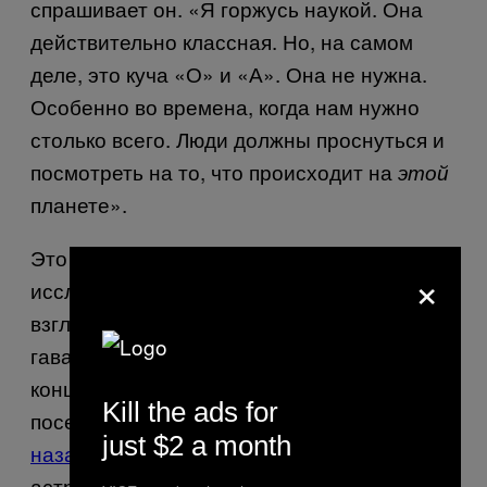
спрашивает он. «Я горжусь наукой. Она
действительно классная. Но, на самом
деле, это куча «О» и «А». Она не нужна.
Особенно во времена, когда нам нужно
столько всего. Люди должны проснуться и
посмотреть на то, что происходит на
этой
планете».
Это распространённый аргумент против
×
исследований космоса, и, на первый
взгляд, ироническое замечание из уст
гавайского культурного практика. В конце
концов, полинезийцы, которые первыми
Kill the ads for
поселились на Гавайях около
1600 лет
just $2 a month
назад
, были, наверное, самыми лучшими
астрономами своего времени. Если бы