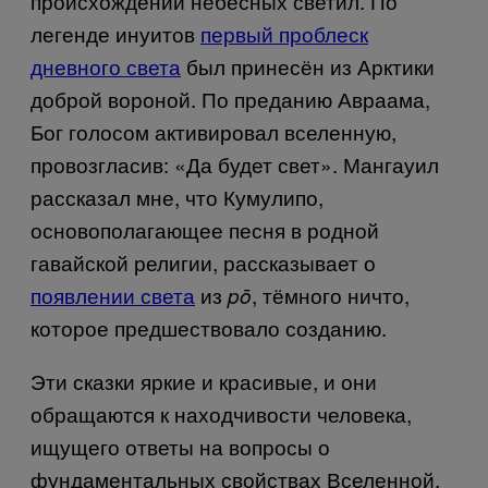
происхождении небесных светил. По
легенде инуитов
первый проблеск
дневного света
был принесён из Арктики
доброй вороной. По преданию Авраама,
Бог голосом активировал вселенную,
провозгласив: «Да будет свет». Мангауил
рассказал мне, что Кумулипо,
основополагающее песня в родной
гавайской религии, рассказывает о
появлении света
из
, тёмного ничто,
p
ō
которое предшествовало созданию.
Эти сказки яркие и красивые, и они
обращаются к находчивости человека,
ищущего ответы на вопросы о
фундаментальных свойствах Вселенной.