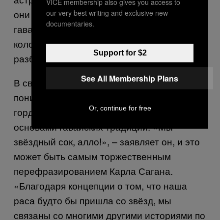
VICE membership also gives you access to
они не освоили астронавигацию, предки
our very best writing and exclusive new
documentaries.
гавайцев никогда бы не смогли
колонизировать дальние острова,
Support for $2
разбросанные в центре Тихого океана.
See All Membership Plans
В свою очередь, Мангауил хорошо
понимает иронию, и он рассказал мне, что
Or, continue for free
гордится сильными астрономическими
основами гавайских традиций. «Мы
звёздный сок, алло!», – заявляет он, и это
может быть самым торжественным
перефразированием Карла Сагана.
«Благодаря концепции о том, что наша
раса будто бы пришла со звёзд, мы
связаны со многими другими историями по