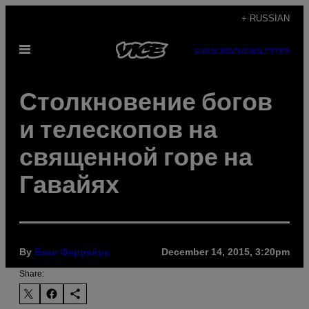
Skip
+ RUSSIAN
to
Open
content
SUBSCRIBE
NEWSLETTER
Menu
Столкновение богов
и телескопов на
священной горе на
Гавайях
By
December 14, 2015, 3:20pm
Беки Феррейра
Share: