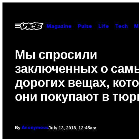
Skip
to
content
Open
Magazine
Pulse
Life
Tech
M
Menu
Мы спросили
заключенных о сам
дорогих вещах, кот
они покупают в тю
By
July 13, 2018, 12:45am
Anonymous