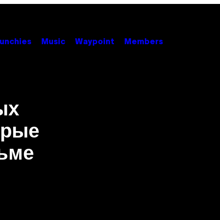
unchies
Music
Waypoint
Members
ых
орые
рьме