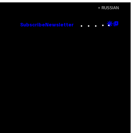
+ RUSSIAN
Instagram
TikTok
YouTube
Google
Goog
Subscribe
Newsletter
Discove
Top
Posts