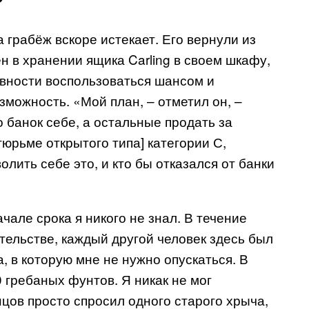
а грабёж вскоре истекает. Его вернули из
ен в хранении ящика Carling в своем шкафу,
овности воспользоваться шансом и
зможность. «Мой план, – отметил он, –
о банок себе, а остальные продать за
[тюрьме открытого типа] категории С,
лить себе это, и кто бы отказался от банки
але срока я никого не знал. В течение
тельстве, каждый другой человек здесь был
а, в которую мне не нужно опускаться. В
0 гребаных фунтов. Я никак не мог
нцов просто спросил одного старого хрыча,