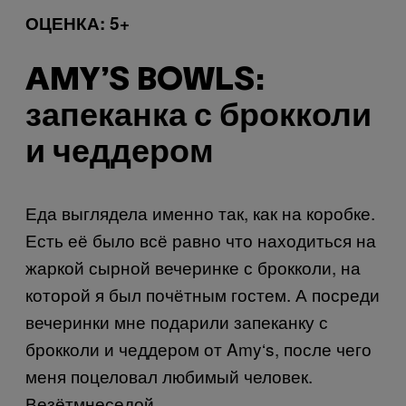
ОЦЕНКА: 5+
AMY’S BOWLS:
запеканка с брокколи
и чеддером
Еда выглядела именно так, как на коробке.
Есть её было всё равно что находиться на
жаркой сырной вечеринке с брокколи, на
которой я был почётным гостем. А посреди
вечеринки мне подарили запеканку с
брокколи и чеддером от
Amy
‘
s
, после чего
меня поцеловал любимый человек.
Везёт
мне
с
едой
.