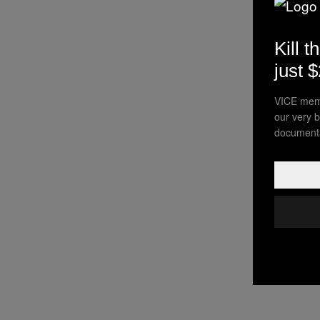
Kill t
just 
VICE memb
our very b
documenta