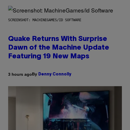
SCREENSHOT: MACHINEGAMES/ID SOFTWARE
Quake Returns With Surprise
Dawn of the Machine Update
Featuring 19 New Maps
By
3 hours ago
Denny Connolly