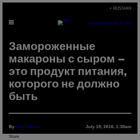
Skip
+ RUSSIAN
to
Open
content
SUBSCRIBE
NEWSLETTER
Menu
Замороженные
макароны с сыром –
это продукт питания,
которого не должно
быть
By
July 19, 2016, 1:30am
Ник Гейзин
Share: