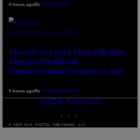
By
4 hours ago
Brent Koepp
PHOTO BY JEFF KRAVITZ/FILMMAGIC
The Set of Lyrics That Still Give
Kim Deal Firsthand
Embarrassment Decades Later
By
5 hours ago
Lauren Boisvert
VICE
MEDIA
INSTAGRAM
TIKTOK
YOUTUBE
© 2026 VICE DIGITAL PUBLISHING, LLC