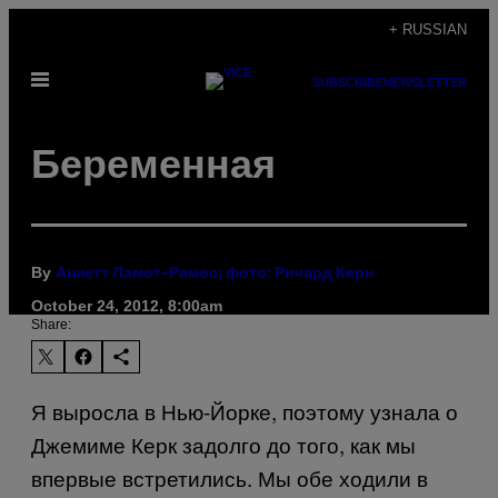
Skip
+ RUSSIAN
to
Open
content
SUBSCRIBE
NEWSLETTER
Menu
Беременная
By
Аннетт Ламот-Рамос; фото: Ричард Керн
October 24, 2012, 8:00am
Share:
Я выросла в Нью-Йорке, поэтому узнала о
Джемиме Керк задолго до того, как мы
впервые встретились. Мы обе ходили в