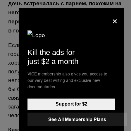
дочь встречалась с парнем, похожим на
него? Он не так плох, как кажется на
×
первый взгляд, но у него полный бардак
в голове.
Если бы мой сын стал таким, я бы
Kill the ads for
гордилась им! Адам умный парень с
just $2 a month
хорошей интуицией, когда узнаешь его
получше, но он какой-то загадочный,
VICE membership also gives you access to
непонятный, и это дико соблазнительно. Я
our very best writing and exclusive new
documentaries.
бы беспокоилась, если бы моя дочь
связалась с таким типом, потому что такая
Support for $2
загадочность способна разрушить
человека.
See All Membership Plans
Кажется, ты будешь действительно