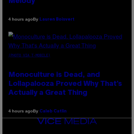
Melody
By
4 hours ago
Lauren Boisvert
(PHOTO VIA T-MOBILE)
Monoculture is Dead, and
Lollapalooza Proved Why That’s
Actually a Great Thing
By
4 hours ago
Caleb Catlin
VICE
MEDIA
INSTAGRAM
TIKTOK
YOUTUBE