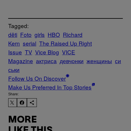
Tagged:
děti
Foto
girls
HBO
Richard
Kern
serial
The Raised Up Right
Issue
TV
Vice Blog
VICE
Magazine
актриса
девчонки
женщины
си
ськи
Follow Us On Discover
Make Us Preferred In Top Stories
Share:
MORE
LIKE THIS