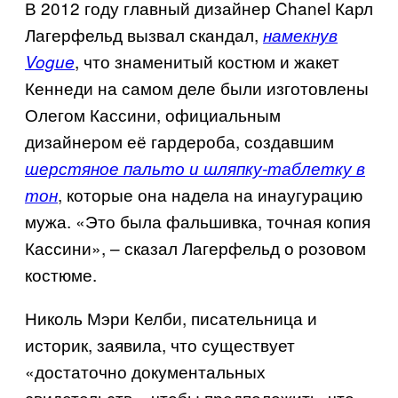
В 2012 году главный дизайнер
Chanel
Карл
Лагерфельд вызвал скандал,
намекнув
, что знаменитый костюм и жакет
Vogue
Кеннеди на самом деле были изготовлены
Олегом Кассини, официальным
дизайнером её гардероба, создавшим
шерстяное пальто и шляпку-таблетку в
, которые она надела на инаугурацию
тон
мужа. «Это была фальшивка, точная копия
Кассини», – сказал Лагерфельд о розовом
костюме.
Николь Мэри Келби, писательница и
историк, заявила, что существует
«достаточно документальных
свидетельств», чтобы предположить, что