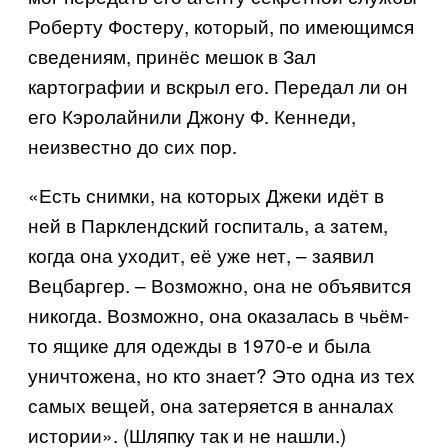
Роберту Фостеру, который, по имеющимся
сведениям, принёс мешок в Зал
картографии и вскрыл его. Передал ли он
его Кэролайн
или Джону Ф. Кеннеди,
неизвестно до сих пор.
«Есть снимки, на которых Джеки идёт в
ней в Парклендский госпиталь, а затем,
когда она уходит, её уже нет, – заявил
Вецбаргер. – Возможно, она не объявится
никогда. Возможно, она оказалась в чьём-
то ящике для одежды в 1970-е и была
уничтожена, но кто знает? Это одна из тех
самых вещей, она затеряется в анналах
истории».
(
Шляпку
так
и
не
нашли
.)