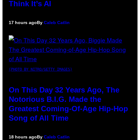
Think It’s AI
17 hours ago
By
Caleb Catlin
(PHOTO BY NITRO/GETTY IMAGES)
On This Day 32 Years Ago, The
Notorious B.I.G. Made the
Greatest Coming-Of-Age Hip-Hop
Song of All Time
18 hours ago
By
Caleb Catlin