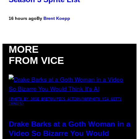
16 hours ago
By
Brent Koepp
MORE
FROM VICE
(PHOTO BY JOSE BRETON/PICS ACTION/NURPHOTO VIA GETTY
IMAGES)
Drake Barks at a Goth Woman in a
Video So Bizarre You Would