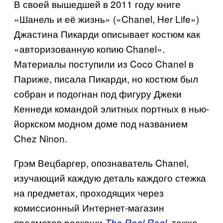
В своей вышедшей в 2011 году книге
«Шанель и её жизнь» («
Chanel
,
Her Life
»)
Джастина Пикарди описывает костюм как
«авторизованную копию
Chanel».
Материалы поступили из
Coco Chanel
в
Париже, писала Пикарди, но костюм был
собран и подогнан под фигуру Джеки
Кеннеди командой элитных портных в нью-
йоркском модном доме под названием
Chez Ninon
.
Грэм Вецбаргер, опознаватель
Chanel
,
изучающий каждую деталь каждого стежка
на предметах, проходящих через
комиссионный Интернет-магазин
предметов роскоши
, также
The Real Real