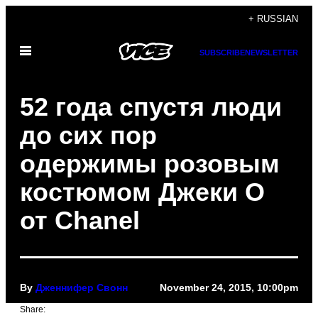
Skip
+ RUSSIAN
to
Open
content
SUBSCRIBE
NEWSLETTER
Menu
52 года спустя люди
до сих пор
одержимы розовым
костюмом Джеки О
от Chanel
By
Дженнифер Свонн
November 24, 2015, 10:00pm
Share: