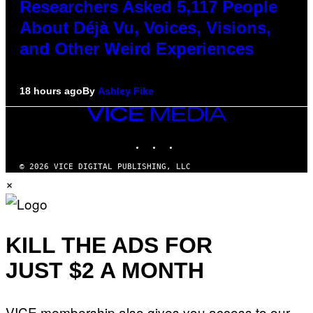
Researchers Asked 5,117 People
About Déjà Vu, Voices, Visions,
and Other Weird Experiences
18 hours ago
By
Ashley Fike
VICE
MEDIA
INSTAGRAM
TIKTOK
YOUTUBE
© 2026 VICE DIGITAL PUBLISHING, LLC
×
KILL THE ADS FOR
JUST $2 A MONTH
VICE membership also gives you access to our