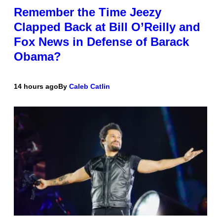
Remember the Time Jeezy
Clapped Back at Bill O’Reilly and
Fox News in Defense of Barack
Obama?
14 hours ago
By
Caleb Catlin