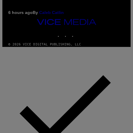
6 hours ago
By
Caleb Catlin
VICE
MEDIA
INSTAGRAM
TIKTOK
YOUTUBE
© 2026 VICE DIGITAL PUBLISHING, LLC