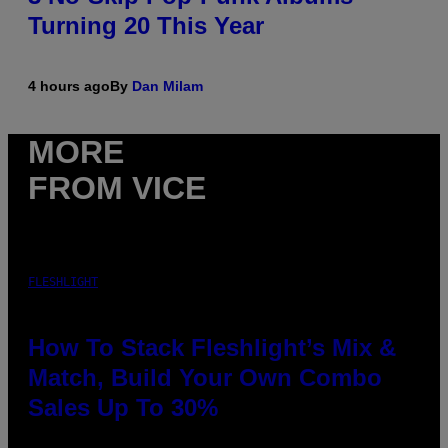
Turning 20 This Year
4 hours ago
By
Dan Milam
MORE
FROM VICE
FLESHLIGHT
How To Stack Fleshlight’s Mix &
Match, Build Your Own Combo
Sales Up To 30%