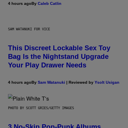
4 hours ago
By
Caleb Catlin
SAM WATANUKI FOR VICE
This Discreet Lockable Sex Toy
Bag Is the Nightstand Upgrade
Your Play Drawer Needs
4 hours ago
By
Sam Watanuki
| Reviewed by
Ysolt Usigan
PHOTO BY SCOTT GRIES/GETTY IMAGES
3 No-Skip Pop-Punk Albums