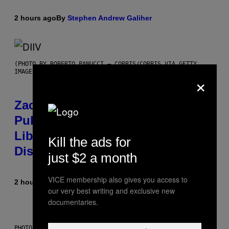
2 hours ago
By
Stephen Andrew Galiher
(PHOTO BY ROBERTO PANUCCI – CORBIS/CORBIS VIA GETTY
IMAGES)
×
Zachary Cole Smith Wants a
Publicly Owned Music Streaming
Library Built on Spotify’s
Kill the ads for
Dismantled Bones
just $2 a month
VICE membership also gives you access to
2 hours ago
By
Lauren Boisvert
our very best writing and exclusive new
documentaries.
PHOTO ILLUSTRATION BY IAN WALDIE/GETTY IMAGES