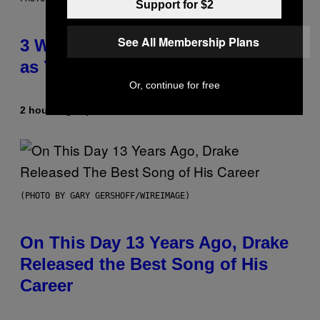
Support for $2
See All Membership Plans
3 Ways Your Music Taste Changes
as You Get Older
Or, continue for free
2 hours ago
By
Dan Milam
(PHOTO BY GARY GERSHOFF/WIREIMAGE)
On This Day 13 Years Ago, Drake
Released the Best Song of His
Career