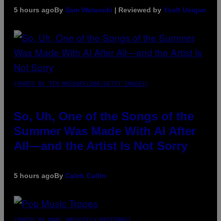
5 hours ago
By
Sam Watanuki
| Reviewed by
Ysolt Usigan
(PHOTO BY TIM MOSENFELDER/GETTY IMAGES)
So, Uh, One of the Songs of the
Summer Was Made With AI After
All—and the Artist Is Not Sorry
5 hours ago
By
Caleb Catlin
(PHOTO BY MARC BROUSSELY/REDFERNS)