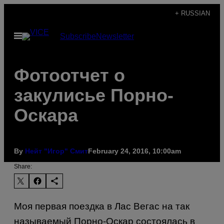
Skip
+ RUSSIAN
to
Open
Subscribe
Newsletter
content
Menu
Фотоотчет о
закулисье Порно-
Оскара
By
Нейт "Игор" Смит
February 24, 2016, 10:00am
Share:
Моя первая поездка в Лас Вегас на так
называемый Порно-Оскар состоялась в