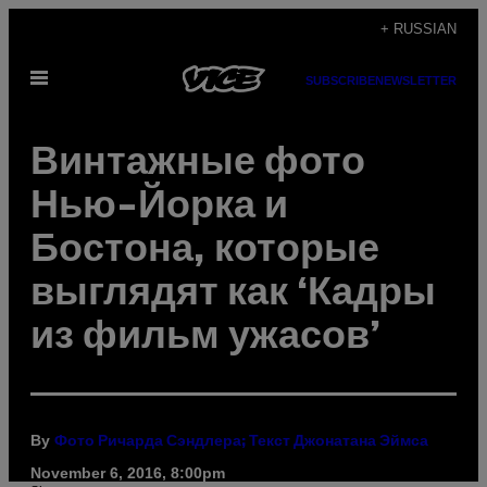
Skip
+ RUSSIAN
to
Open
content
SUBSCRIBE
NEWSLETTER
Menu
Винтажные фото
Нью-Йорка и
Бостона, которые
выглядят как ‘Кадры
из фильм ужасов’
By
Фото Ричарда Сэндлера; Текст Джонатана Эймса
November 6, 2016, 8:00pm