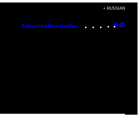
+ RUSSIAN
Instagram
TikTok
YouTube
Google
Goog
Subscribe
Newsletter
Discove
Top
Posts