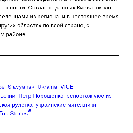
опасности. Согласно данных Киева, около
еленцами из региона, и в настоящее время
ругих областях по всей стране, с
ом районе.
ce
Slavyansk
Ukraina
VICE
вский
Петр Порошенко
репортаж vice из
ская рулетка
украинские мятежники
Top Stories