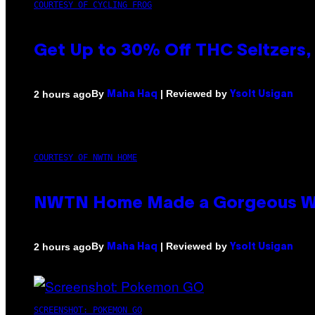
COURTESY OF CYCLING FROG
Get Up to 30% Off THC Seltzers, 
By
| Reviewed by
2 hours ago
Maha Haq
Ysolt Usigan
COURTESY OF NWTN HOME
NWTN Home Made a Gorgeous Weed 
By
| Reviewed by
2 hours ago
Maha Haq
Ysolt Usigan
SCREENSHOT: POKEMON GO