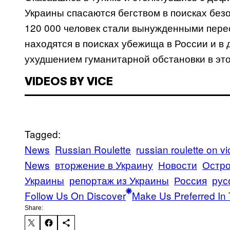
Украины спасаются бегством в поисках без
120 000 человек стали вынужденными перес
находятся в поисках убежища в России и в д
ухудшением гуманитарной обстановки в эт
VIDEOS BY VICE
Tagged:
News
Russian Roulette
russian roulette on vi
News
вторжение в Украину
Новости
Остро
Украины
репортаж из Украины
Россия
рус
Follow Us On Discover
Make Us Preferred In 
Share: