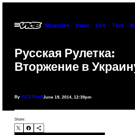
Skip
to
content
Open
Magazine
Pulse
Life
Tech
M
Menu
Русская Рулетка:
Вторжение в Украин
By
June 19, 2014, 12:39pm
VICE Staff
Share: