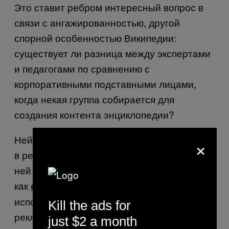
Это ставит ребром интересный вопрос в
связи с ангажированностью, другой
спорной особенностью Википедии:
существует ли разница между экспертами
и педагогами по сравнению с
корпоративными подставными лицами,
когда некая группа собирается для
создания контента энциклопедии?
Нейтральность – вопрос малоприятный, а
×
в редакторском сообществе Википедии с
ней довольно строго, особенно после того,
как
в
сотни брендов уличили
использовании сайта в качестве
Kill the ads for
рекламной платформы. Односторонняя
just $2 a month