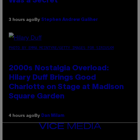
Was a Secret’
By
3 hours ago
Stephen Andrew Galiher
PHOTO BY EMMA MCINTYRE/GETTY IMAGES FOR SIRIUSXM
2000s Nostalgia Overload:
Hilary Duff Brings Good
Charlotte on Stage at Madison
Square Garden
By
4 hours ago
Dan Milam
VICE
MEDIA
INSTAGRAM
TIKTOK
YOUTUBE