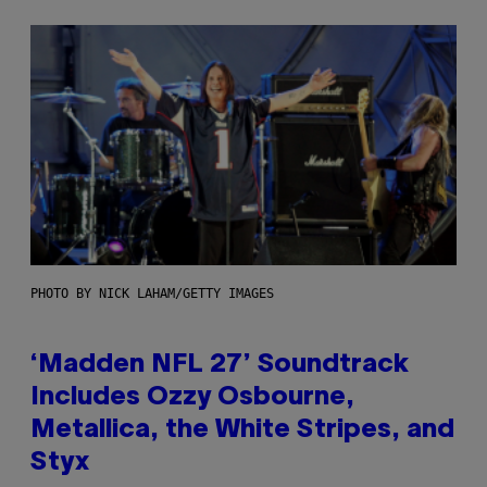
PHOTO BY NICK LAHAM/GETTY IMAGES
‘Madden NFL 27’ Soundtrack
Includes Ozzy Osbourne,
Metallica, the White Stripes, and
Styx