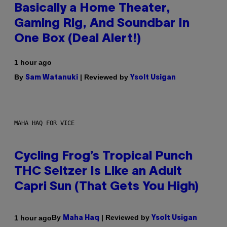
Basically a Home Theater,
Gaming Rig, And Soundbar In
One Box (Deal Alert!)
1 hour ago
By
| Reviewed by
Sam Watanuki
Ysolt Usigan
MAHA HAQ FOR VICE
Cycling Frog’s Tropical Punch
THC Seltzer Is Like an Adult
Capri Sun (That Gets You High)
By
| Reviewed by
1 hour ago
Maha Haq
Ysolt Usigan