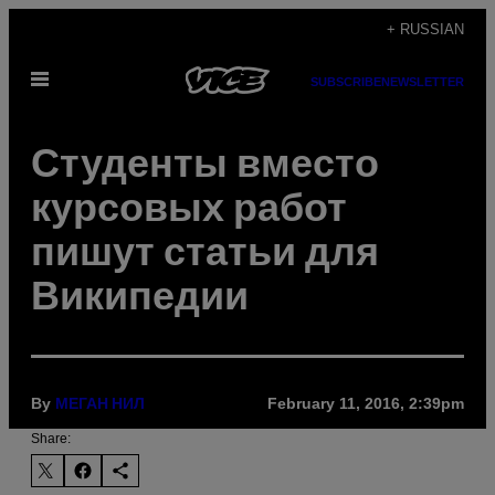
Skip
+ RUSSIAN
to
Open
content
SUBSCRIBE
NEWSLETTER
Menu
Студенты вместо
курсовых работ
пишут статьи для
Википедии
By
February 11, 2016, 2:39pm
МЕГАН НИЛ
Share: