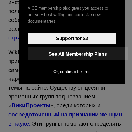
информация часто отмечается, а согласно
VICE membership also gives you access to
политике сайта, учёные не могут писать о
our very best writing and exclusive new
собственных исследованиях, не
documentaries.
раскрывая конфликта интересов на
.
странице обсуждения в Википедии
Support for $2
Wiki
Ed
также не является единственным
See All Membership Plans
примером группы людей с общим опытом,
самоорганизующейся с целью
Or, continue for free
наращивания присутствия определённой
темы на сайте. Существуют десятки
временных групп под названием
«
», среди которых и
ВикиПроекты
сосредоточенный на признании женщин
Эти группы помогают определять
в науке.