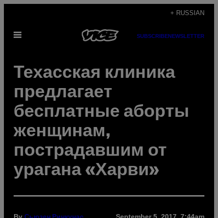
Skip
+ RUSSIAN
to
Open
content
SUBSCRIBE
NEWSLETTER
Menu
Техасская клиника
предлагает
бесплатные аборты
женщинам,
пострадавшим от
урагана «Харви»
By
September 5, 2017, 7:44am
Сьюзен Ринкунас