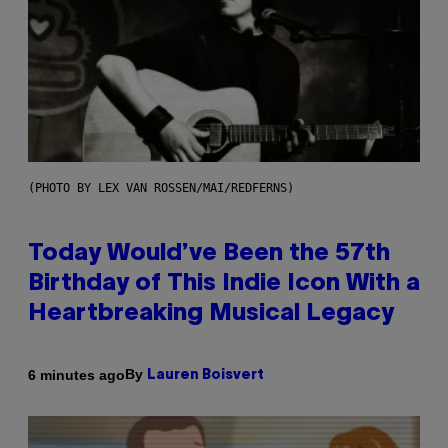
(PHOTO BY LEX VAN ROSSEN/MAI/REDFERNS)
Today Would’ve Been the 57th
Birthday of This Indie Icon With a
Heartbreaking Musical Legacy
By
6 minutes ago
Lauren Boisvert