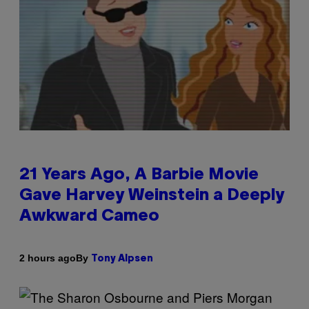
21 Years Ago, A Barbie Movie
Gave Harvey Weinstein a Deeply
Awkward Cameo
By
2 hours ago
Tony Alpsen