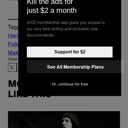
Kill the ads for
just $2 a month
VICE membership also gives you access to
Tagged:
our very best writing and exclusive new
Harvi
здоровье
Техас
documentaries.
Follow Us On Discover
Make Us Preferred In Top Stories
Support for $2
Share:
See All Membership Plans
MORE
Or, continue for free
LIKE THIS