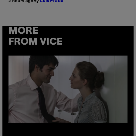
By
2 hours ago
Luis Prada
MORE
FROM VICE