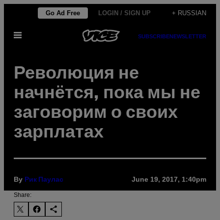
Skip
Go Ad Free
LOGIN / SIGN UP
+ RUSSIAN
to
Open
content
SUBSCRIBE
NEWSLETTER
Menu
Революция не
начнётся, пока мы не
заговорим о своих
зарплатах
By
June 19, 2017, 1:40pm
Рик Паулас
Share: