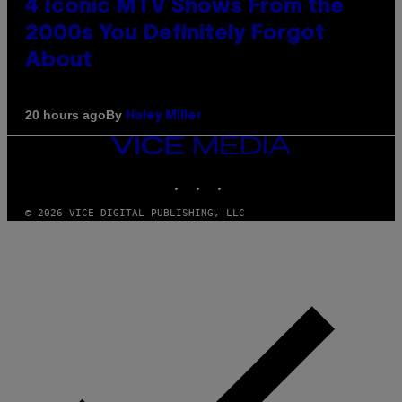
4 Iconic MTV Shows From the
2000s You Definitely Forgot
About
By
20 hours ago
Haley Miller
VICE
MEDIA
INSTAGRAM
TIKTOK
YOUTUBE
© 2026 VICE DIGITAL PUBLISHING, LLC