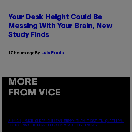
Your Desk Height Could Be
Messing With Your Brain, New
Study Finds
By
17 hours ago
Luis Prada
MORE
FROM VICE
A MUCH, MUCH OLDER CHILEAN MUMMY THAN THOSE IN QUESTION.
PHOTO: MARTIN BERNETTI/AFP VIA GETTY IMAGES