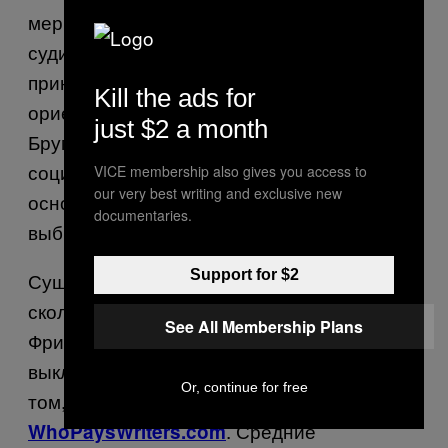
меритократическое, что мы не должны
судить людей из-за их гендерной
принадлежности, цвета кожи, сексуальной
Kill the ads for
ориентации и всего такого, – сказал
just $2 a month
Бруммел. – Но, помимо прочего,
социально приемлемо делать выводы на
VICE membership also gives you access to
our very best writing and exclusive new
основании работы, которую люди
documentaries.
выбирают, и того, насколько она ценится».
Support for $2
Существуют способы примерно выяснить,
сколько зарабатывают другие люди.
See All Membership Plans
Фрилансеры вроде меня могут
выкладывать анонимную информацию о
Or, continue for free
том, кто и сколько им заплатил на
. Средние
WhoPaysWriters.com