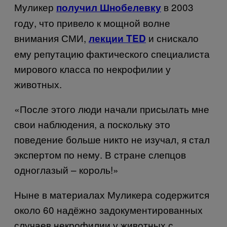
Муликер
в 2003
получил Шнобелевку
году, что привело к мощной волне
внимания СМИ,
и снискало
лекции TED
ему репутацию фактического специалиста
мирового класса по некрофилии у
животных.
«После этого люди начали присылать мне
свои наблюдения, а поскольку это
поведение больше никто не изучал, я стал
экспертом по нему. В
стране
слепцов
одноглазый
–
король
!»
Ныне в материалах Муликера содержится
около 60 надёжно задокументированных
случаев некрофилии у животных с