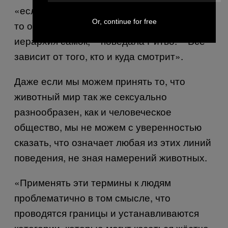
«если рассматривать самок, а не самцов,
Or, continue for free
то оказывается, что есть более важная
иерархия самок, – поведала Ритво. – Всё
зависит от того, кто и куда смотрит».
Даже если мы можем принять то, что
животный мир так же сексуально
разнообразен, как и человеческое
общество, мы не можем с уверенностью
сказать, что означает любая из этих линий
поведения, не зная намерений животных.
«Применять эти термины к людям
проблематично в том смысле, что
проводятся границы и устанавливаются
категории, которые могут казаться жёстче,