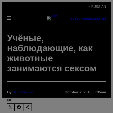
Skip
+ RUSSIAN
to
Open
content
SUBSCRIBE
NEWSLETTER
Menu
Учёные,
наблюдающие, как
животные
занимаются сексом
By
Пол Уиллис
October 7, 2016, 3:35am
Share: