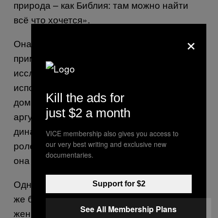
природа – как Библия: там можно найти
всё что хочется».
×
Она привела в пример проведённые
приматологами в 1950-е годы
исследования сообществ бабуинов. «Они
использовали факт наличия трёх
Kill the ads for
доминантных самцов с гаремом в качестве
just $2 a month
аргумента в поддержку общепринятой
динамики власти в семьях, гендерных
VICE membership also gives you access to
ролей и тому подобного», – рассказала
our very best writing and exclusive new
documentaries.
она
VICE
.
Однако пару десятилетий спустя, когда тех
Support for $2
же бабуинов стала изучать группа
See All Membership Plans
женщин-приматологов, обнаружилось, что,