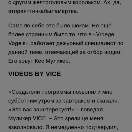
с другим желтоголовым корольком. Ах
,
да
,
вторая
птичка
была
мертва
.
Само по себе это было шоком. Но ещё
более странным было то, что в «
Vroege
Vogels
» работает дежурный специалист по
данной теме, отвечающий за отбор видео.
Его
зовут
Кес
Муликер
.
VIDEOS BY VICE
«Создатели программы позвонили мне
субботним утром за завтраком и сказали:
«Это вас заинтересует!» – поведал
Муликер
VICE
. – Это зрелище меня
взволновало. Я немедленно подтвердил,