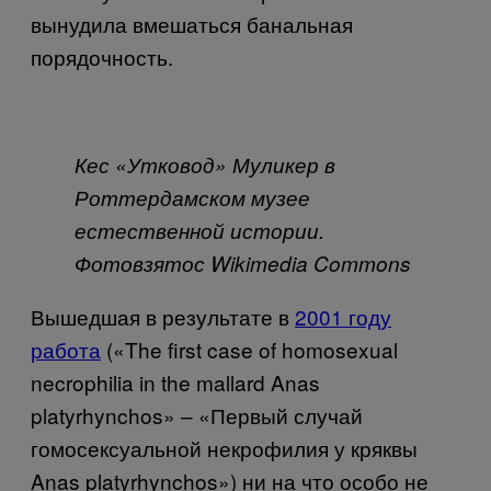
вынудила вмешаться банальная
порядочность.
Кес «Утковод» Муликер в
Роттердамском музее
естественной истории.
Фото
взято
с
Wikimedia Commons
Вышедшая
в
результате
в
2001 году
работа
(«The first case of homosexual
necrophilia in the mallard Anas
platyrhynchos» – «
Первый
случай
гомосексуальной
некрофилия
у
кряквы
Anas platyrhynchos»)
ни
на
что
особо
не