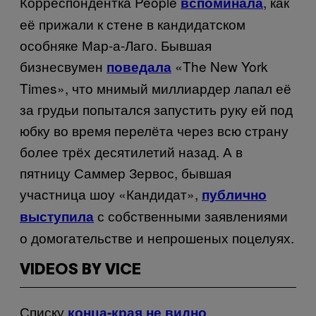
Корреспондентка
People
, как
вспоминала
её прижали к стене в кандидатском
особняке Мар-а-Лаго. Бывшая
бизнесвумен
«
The New York
поведала
Times
», что мнимый миллиардер лапал её
за грудь
и попытался запустить руку ей под
юбку во время перелёта через всю страну
более трёх десятилетий назад. А в
пятницу Саммер Зервос, бывшая
участница шоу «Кандидат»,
публично
с собственными заявлениями
выступила
о домогательстве и непрошеных поцелуях.
VIDEOS BY VICE
Списку
.
конца-края не видно