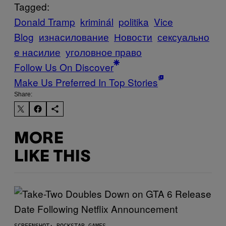
Tagged:
Donald Tramp
kriminál
politika
Vice
Blog
изнасилование
Новости
сексуально
е насилие
уголовное право
Follow Us On Discover
Make Us Preferred In Top Stories
Share:
MORE
LIKE THIS