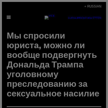
Skip
+ RUSSIAN
to
Open
content
SUBSCRIBE
NEWSLETTER
Menu
Мы спросили
юриста, можно ли
вообще подвергнуть
Дональда Трампа
уголовному
преследованию за
сексуальное насилие