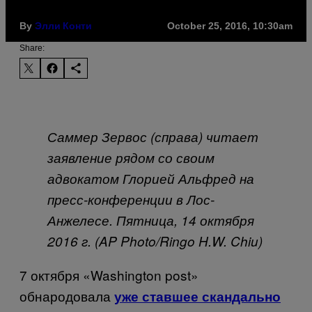
By
October 25, 2016, 10:30am
Элли Конти
Share:
Саммер Зервос (справа) читает
заявление рядом со своим
адвокатом Глорией Альфред на
пресс-конференции в Лос-
Анжелесе. Пятница
, 14
октября
2016
г
. (AP Photo/Ringo H.W. Chiu)
7 октября
«
Washington post
»
обнародовала
уже ставшее скандально