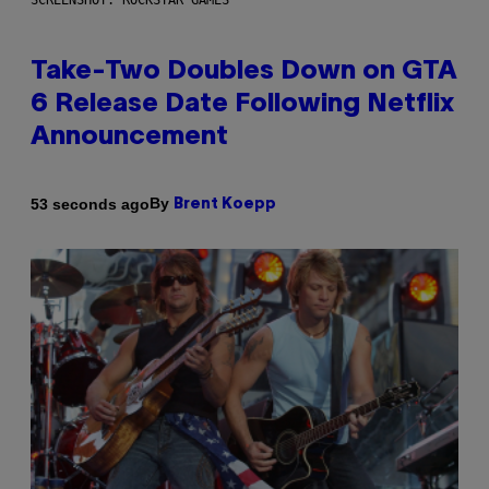
SCREENSHOT: ROCKSTAR GAMES
Take-Two Doubles Down on GTA
6 Release Date Following Netflix
Announcement
By
53 seconds ago
Brent Koepp