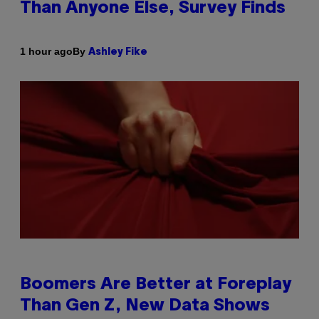
Than Anyone Else, Survey Finds
By
1 hour ago
Ashley Fike
Boomers Are Better at Foreplay
Than Gen Z, New Data Shows