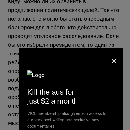
виду, можно ли их обвинить в
продвижении политических целей. Так что,
полагаю, это могло бы стать очередным
барьером для любого, кто действительно
проводит уголовное расследование. Если
бы его избрали президентом, то один из
этих случаев, скажем, нью-йоркский, с
×
ребёнком, непременно представлял бы
определённые юридические затруднения с
возбуждением иска. Пришлось бы
подумать о том, нужно ли назначить
Kill the ads for
особого прокурора, так как старые законы
just $2 a month
о независимых законных представителях
оставались у нас в том числе и из-за
VICE membership also gives you access to
our very best writing and exclusive new
мысли о том, что исполнительная власть
documentaries.