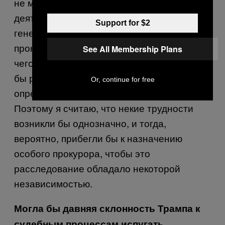
не может расследовать собственную
деятельность. Итак, президент назначил
Support for $2
генерального прокурора, а генеральный
прокурор работает на президента, из-за
See All Membership Plans
чего генеральному прокурору пришлось
бы руководить расследованием
Or, continue for free
определённой деятельности президента.
Поэтому я считаю, что некие трудности
возникли бы однозначно, и тогда,
вероятно, прибегли бы к назначению
особого прокурора, чтобы это
расследование обладало некоторой
независимостью.
Могла бы давняя склонность Трампа к
судебным процессам испугать