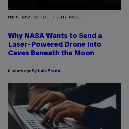
PHOTO: NASA; DR PIXEL / GETTY IMAGES
Why NASA Wants to Send a
Laser-Powered Drone Into
Caves Beneath the Moon
By
6 hours ago
Luis Prada