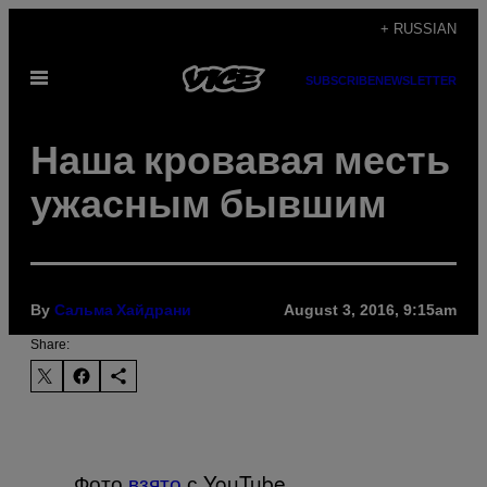
Skip
+ RUSSIAN
to
Open
content
SUBSCRIBE
NEWSLETTER
Menu
Наша кровавая месть
ужасным бывшим
By
August 3, 2016, 9:15am
Сальма Хайдрани
Share:
Фото
взято
с YouTube