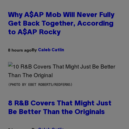
Why A$AP Mob Will Never Fully
Get Back Together, According
to A$AP Rocky
By
8 hours ago
Caleb Catlin
(PHOTO BY EBET ROBERTS/REDFERNS)
8 R&B Covers That Might Just
Be Better Than the Originals