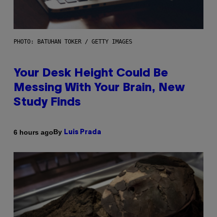
PHOTO: BATUHAN TOKER / GETTY IMAGES
Your Desk Height Could Be
Messing With Your Brain, New
Study Finds
By
6 hours ago
Luis Prada