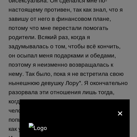
настоящему противен, так как знал, что я
завишу от него в финансовом плане,
потому что мне перестали помогать
родители. Всякий раз, когда я
задумывалась о том, чтобы всё кончить,
он осыпал меня подарками и обедами,
поэтому я неизменно возвращалась к
нему. Так было, пока я не встретила свою
нынешнюю девушку Лору*. Я окончательно
разорвала эти отношения лишь тогда,
когда он рассказал одному знакомому мне
×
человеку, что он со мной лишь ради
попытки получить британский паспорт, так
как у него есть «политические амбиции».