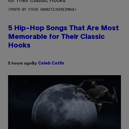
(PHOTO BY STEVE GRANITZ/WIREIMAGE)
5 Hip-Hop Songs That Are Most
Memorable for Their Classic
Hooks
By
5 hours ago
Caleb Catlin