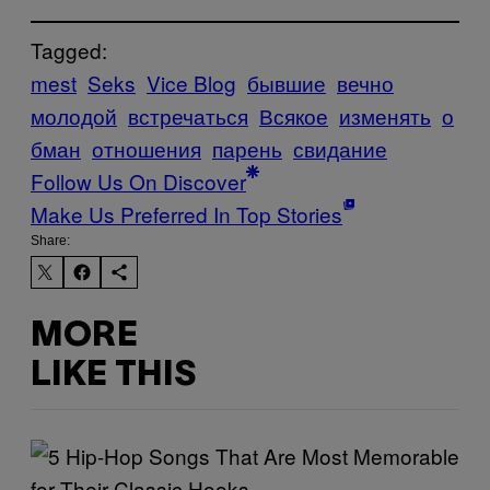
Tagged:
mest
Seks
Vice Blog
бывшие
вечно
молодой
встречаться
Всякое
изменять
о
бман
отношения
парень
свидание
Follow Us On Discover
Make Us Preferred In Top Stories
Share:
MORE
LIKE THIS