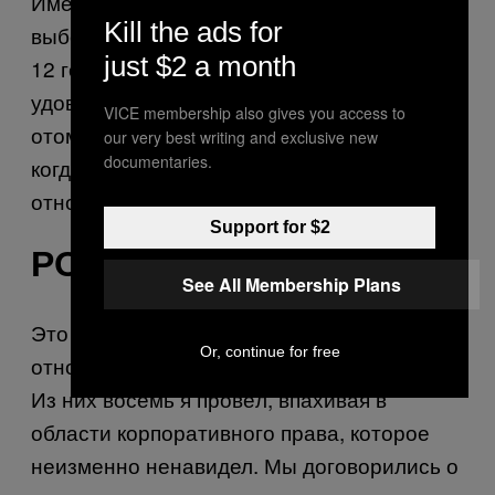
Имейте в виду, что в целом он получил на
Kill the ads for
выборах студенческого президента целых
just $2 a month
12 голосов. Я бы с огромным
удовольствием сказала, что серьёзно ему
VICE membership also gives you access to
отомстила, но больнее всего ему было,
our very best writing and exclusive new
documentaries.
когда официально начались наши
отношения с Лорой.
Support for $2
РОБЕРТ*, 34 ГОДА
See All Membership Plans
Это были мои первые серьёзные
Or, continue for free
отношения. Они продлились девять лет.
Из них восемь я провёл, впахивая в
области корпоративного права, которое
неизменно ненавидел. Мы договорились о