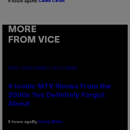
By
9 hours ago
Caleb Catlin
MORE
FROM VICE
PHOTO: PETER KRAMER / GETTY IMAGES
4 Iconic MTV Shows From the
2000s You Definitely Forgot
About
By
9 hours ago
Haley Miller