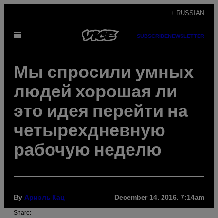
Skip
+ RUSSIAN
to
Open
content
SUBSCRIBE
NEWSLETTER
Menu
Мы спросили умных
людей хорошая ли
это идея перейти на
четырехдневную
рабочую неделю
By
December 14, 2016, 7:14am
Ариэль Кац
Share: