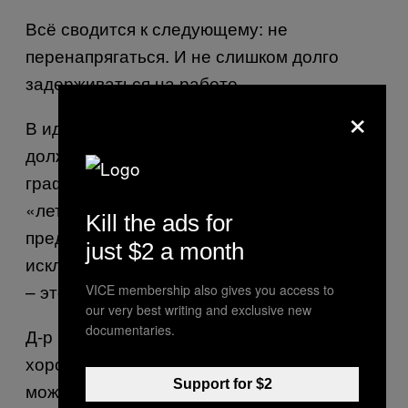
Всё сводится к следующему: не
перенапрягаться. И не слишком долго
задерживаться на работе.
×
В идеальном мире, наши начальники
должны стремится адаптировать наши
графики. Половина дня в пятницу или
«летняя пятница», когда сотрудникам
Kill the ads for
предоставляются длинные выходные
just $2 a month
исключительно в течение летних месяцев
– это и будет золотая середина.
VICE membership also gives you access to
our very best writing and exclusive new
documentaries.
Д-р Роуз объясняет, что это могут быть
хорошие варианты для компаний, то с чего
Support for $2
можно начать. «Если они окажутся