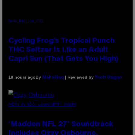
MAHA HAQ FOR VICE
Cycling Frog’s Tropical Punch
THC Seltzer Is Like an Adult
Capri Sun (That Gets You High)
By
| Reviewed by
10 hours ago
Maha Haq
Ysolt Usigan
PHOTO BY NICK LAHAM/GETTY IMAGES
‘Madden NFL 27’ Soundtrack
Includes Ozzy Osbourne,