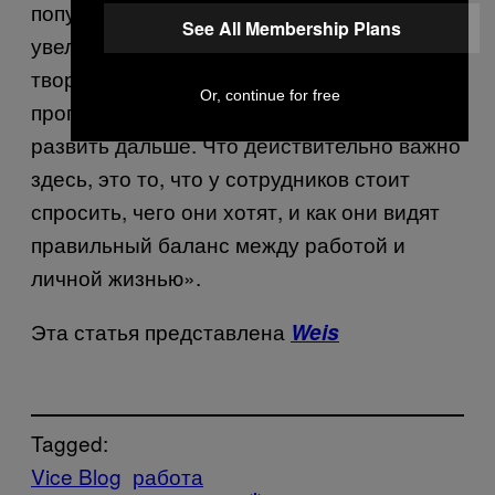
популярными, работоспособными и
See All Membership Plans
увеличат производительность и
творческий потенциал или уменьшат
Or, continue for free
прогулы или текучесть кадров, их можно
развить дальше. Что действительно важно
здесь, это то, что у сотрудников стоит
спросить, чего они хотят, и как они видят
правильный баланс между работой и
личной жизнью».
Эта статья представлена
Weis
Tagged:
Vice Blog
работа