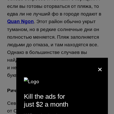
если вы готовы оторваться от пляжа, то
едва ли не лучший фо в городе подают в
. Этот район обычно укрыт
Quan Ngon
туманом, но в редкие солнечные дни он
полностью меняется. Пляж заполняется
людьми до отказа, и там находятся все.
Однако в большинстве случаев вы
найдёте там несколько человек сёрферов
×
и несколько старых хиппи у холодной,
буквально ледяной воды.
Ричмонд
Kill the ads for
Северо-западный район, который отделён
just $2 a month
от Сансет парком «Золотые ворота», – это