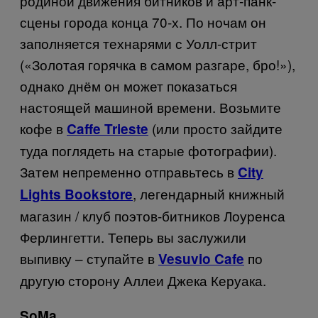
родиной движения битников и арт-панк-
сцены города конца 70-х. По ночам он
заполняется технарями с Уолл-стрит
(«Золотая горячка в самом разгаре, бро!»),
однако днём он может показаться
настоящей машиной времени. Возьмите
кофе в
(или просто зайдите
Caffe Trieste
туда поглядеть на старые фотографии).
Затем непременно отправьтесь в
City
, легендарный книжный
Lights Bookstore
магазин / клуб поэтов-битников Лоуренса
Ферлингетти. Теперь вы заслужили
выпивку – ступайте в
по
Vesuvio Cafe
другую сторону Аллеи Джека Керуака.
SoMa