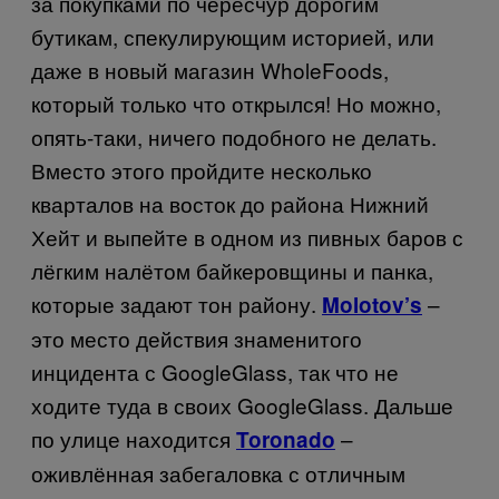
за покупками по чересчур дорогим
бутикам, спекулирующим историей, или
даже в новый магазин
Whole
Foods
,
который только что открылся! Но можно,
опять-таки, ничего подобного не делать.
Вместо этого пройдите несколько
кварталов на восток до района Нижний
Хейт и выпейте в одном из пивных баров с
лёгким налётом байкеровщины и панка,
которые задают тон району.
–
Molotov’s
это место действия знаменитого
инцидента с
Google
Glass
, так что не
ходите туда в своих
Google
Glass
. Дальше
по улице находится
–
Toronado
оживлённая забегаловка с отличным