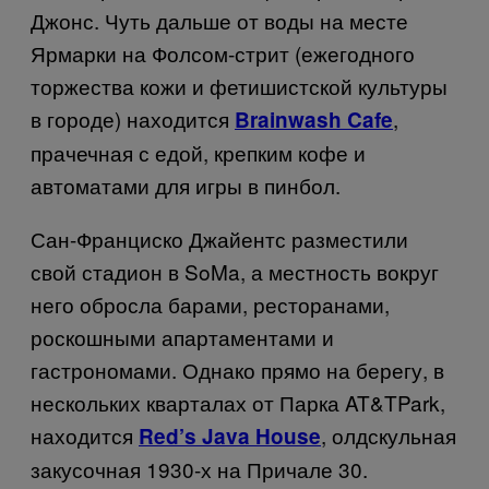
Джонс. Чуть дальше от воды на месте
Ярмарки на Фолсом-стрит (ежегодного
торжества кожи и фетишистской культуры
в городе) находится
,
Brainwash Cafe
прачечная с едой, крепким кофе и
автоматами для игры в пинбол.
Сан-Франциско Джайентс разместили
свой стадион в
SoMa
, а местность вокруг
него обросла барами, ресторанами,
роскошными апартаментами и
гастрономами. Однако прямо на берегу, в
нескольких кварталах от Парка
AT
&
T
Park
,
находится
, олдскульная
Red’s Java House
закусочная 1930-х на Причале 30.