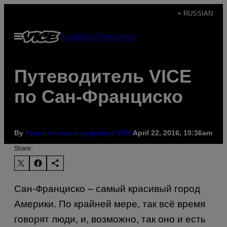
Skip
+ RUSSIAN
to
Open
Subscribe
Newsletter
content
Menu
Путеводитель VICE
по Сан-Франциско
By
Туристическая редакция VICE
April 22, 2016, 10:36am
Share:
Сан-Франциско – самый красивый город
Америки. По крайней мере, так всё время
говорят люди, и, возможно, так оно и есть