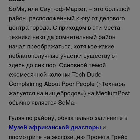
SoMa
, или Саут-оф-Маркет, – это большой
район, расположенный к югу от делового
центра города. С приходом в эти места
техники некогда сомнительный район
начал преображаться, хотя кое-какие
неблагополучные участки существуют
здесь до сих пор. Основной темой
ежемесячной колонки
Tech
Dude
Complaining
About
Poor
People
(«Технарь
жалуется на нищебродов») на
Medium
Post
обычно является
SoMa
.
Гуляя по району, обязательно загляните в
и
Музей африканской диаспоры
посмотрите на экспозицию Проекта Грейс