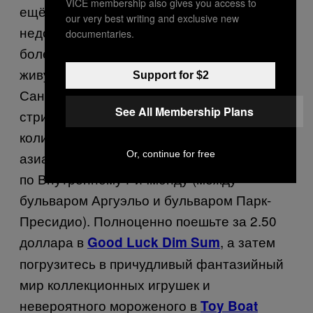
VICE membership also gives you access to
ещё один район, недооценённый из-за
our very best writing and exclusive new
недостатка солнца. Этот район кажется
documentaries.
более молодым, чем Сансет, благодаря
живущим здесь ребятам из Университета
Support for $2
Сан-Франциско. На Гири-стрит и Клемент-
See All Membership Plans
стрит расположено совершенно дикое
количество отличных ресторанов
Or, continue for free
азиатской кухни. Обязательно пройдитесь
по Внутреннему Ричмонду (между
бульваром Аргуэльо и бульваром Парк-
Пресидио). Полноценно поешьте за 2.50
доллара в
, а затем
Good Luck Dim Sum
погрузитесь в причудливый фантазийный
мир коллекционных игрушек и
невероятного мороженого в
Toy Boat