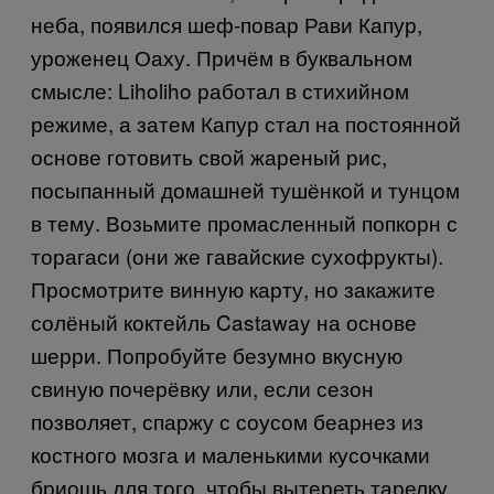
неба, появился шеф-повар Рави Капур,
уроженец Оаху. Причём в буквальном
смысле:
Liholiho
работал в стихийном
режиме, а затем Капур стал на постоянной
основе готовить свой жареный рис,
посыпанный домашней тушёнкой и тунцом
в тему. Возьмите промасленный попкорн с
торагаси (они же гавайские сухофрукты).
Просмотрите винную карту, но закажите
солёный коктейль
Castaway
на основе
шерри. Попробуйте безумно вкусную
свиную почерёвку или, если сезон
позволяет, спаржу с соусом беарнез из
костного мозга и маленькими кусочками
бриошь для того, чтобы вытереть тарелку