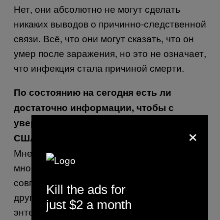
Нет, они абсолютно не могут сделать
никаких выводов о причинно-следственной
связи. Всё, что они могут сказать, что он
умер после заражения, но это не означает,
что инфекция стала причиной смерти.
По состоянию на сегодня есть ли
достаточно информации, чтобы с
уверенностью утверждать, что кто-то в
×
США умер от EV-D68?
Мне кажется, что этот вирус циркулирует у
многих людей, так что просто по
совпадению кто-то может умереть по
Kill the ads for
другой причине, но у него был выявлен
just $2 a month
энтеровирус. Таким образом, необходимо