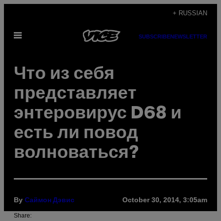
Skip
+ RUSSIAN
to
Open
content
SUBSCRIBE
NEWSLETTER
Menu
Что из себя
представляет
энтеровирус D68 и
есть ли повод
волноваться?
By
October 30, 2014, 3:05am
Саймон Дэвис
Share: