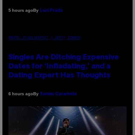
By
5 hours ago
Luis Prada
PHOTO: PIXELSEFFECT / GETTY IMAGES
Singles Are Ditching Expensive
Dates for ‘Infladating,’ and a
Dating Expert Has Thoughts
By
6 hours ago
Sammi Caramela