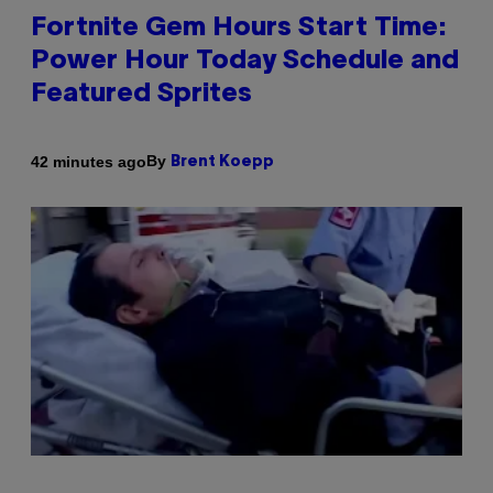
Fortnite Gem Hours Start Time:
Power Hour Today Schedule and
Featured Sprites
By
42 minutes ago
Brent Koepp