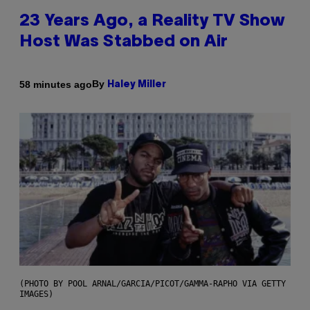
23 Years Ago, a Reality TV Show
Host Was Stabbed on Air
By
58 minutes ago
Haley Miller
(PHOTO BY POOL ARNAL/GARCIA/PICOT/GAMMA-RAPHO VIA GETTY
IMAGES)