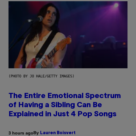
(PHOTO BY JO HALE/GETTY IMAGES)
The Entire Emotional Spectrum
of Having a Sibling Can Be
Explained in Just 4 Pop Songs
By
3 hours ago
Lauren Boisvert