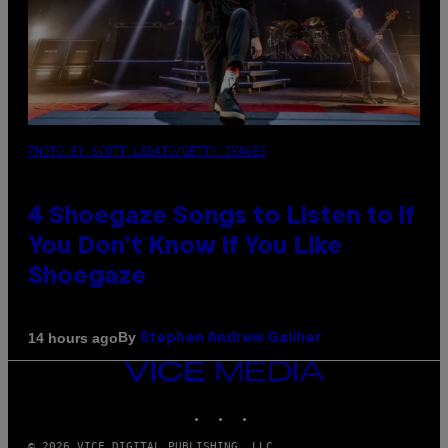
PHOTO BY SCOTT LEGATO/GETTY IMAGES
4 Shoegaze Songs to Listen to if
You Don’t Know if You Like
Shoegaze
By
14 hours ago
Stephen Andrew Galiher
VICE
MEDIA
INSTAGRAM
TIKTOK
YOUTUBE
© 2026 VICE DIGITAL PUBLISHING, LLC