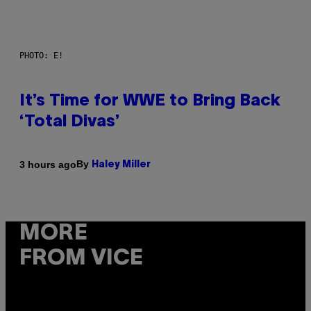
PHOTO: E!
It’s Time for WWE to Bring Back
‘Total Divas’
By
3 hours ago
Haley Miller
MORE
FROM VICE