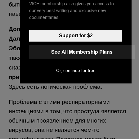
быть очень осторожными, мы не знаем
VICE membership also gives you access to
our very best writing and exclusive new
наверняка, по какой причине умер человек.
documentaries.
Допустим, они возьмут человека из
Support for $2
Далласа, у которого найден вирус
Эбола, и этот человек умирает. У него
See All Membership Plans
также нашли энтеровирус 68. Вы бы не
сказали, что энтеровирус стал
Or, continue for free
причиной смерти, правильно?
Здесь есть логическая проблема.
Проблема с этими респираторными
инфекциями в том, что простуда является
обычным проявлением для многих
вирусов, она не является чем-то
специфическим. Простуда может быть