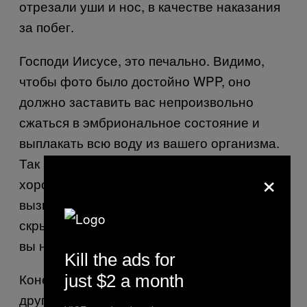
отрезали уши и нос, в качестве наказания
за побег.
Господи Иисусе, это печально. Видимо,
чтобы фото было достойно WPP, оно
должно заставить вас непроизвольно
сжаться в эмбриональное состояние и
выплакать всю воду из вашего организма.
Так что вот следующий совет, как найти
×
хороший кадр – если фото сразу же
вызывает желание убить себя, чтобы
скрыться от всех ужасов и зла в мире, то
вы на верном пути.
Kill the ads for
Конечно же, я не упоминаю некоторые
just $2 a month
другие жанры фотографии – рекламная