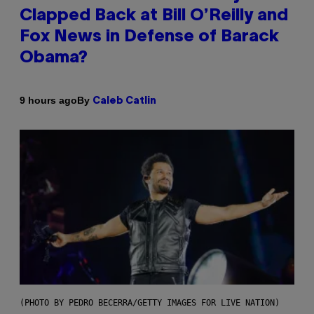
Clapped Back at Bill O’Reilly and
Fox News in Defense of Barack
Obama?
By
9 hours ago
Caleb Catlin
(PHOTO BY PEDRO BECERRA/GETTY IMAGES FOR LIVE NATION)