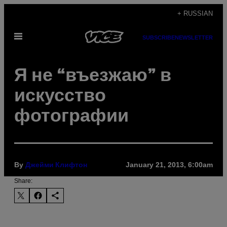
Skip
+ RUSSIAN
to
Open
content
SUBSCRIBE
NEWSLETTER
Menu
Я не “въезжаю” в
искусство
фотографии
By
January 21, 2013, 6:00am
Джейми Клифтон
Share: