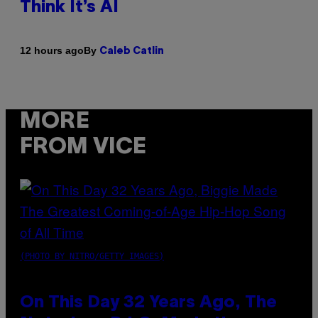
Think It’s AI
By
12 hours ago
Caleb Catlin
MORE
FROM VICE
(PHOTO BY NITRO/GETTY IMAGES)
On This Day 32 Years Ago, The