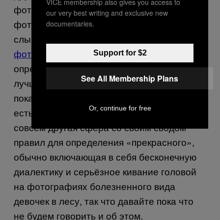
VICE membership also gives you access to
фотография, свадебная фотография,
our very best writing and exclusive new
фото еды и т.д. – но я вот никогда не
documentaries.
слышал, чтобы кто-нибудь сказал: «О, эта
фотка деревенщины-Санты с леденцом
Support for $2
определённо заслуживает места среди
See All Membership Plans
лучших кадров современности», поэтому
пока что мы можем забыть про них. Ещё
Or, continue for free
есть фотографы-хипстеры, но это уже
совсем другая сфера со своим сводом
правил для определения «прекрасного»,
обычно включающая в себя бесконечную
диалектику и серьёзное кивание головой
на фотографиях болезненного вида
девочек в лесу, так что давайте пока что
не будем говорить и об этом.