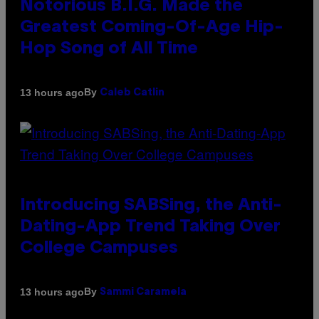
Notorious B.I.G. Made the
Greatest Coming-Of-Age Hip-
Hop Song of All Time
By
13 hours ago
Caleb Catlin
Introducing SABSing, the Anti-
Dating-App Trend Taking Over
College Campuses
By
13 hours ago
Sammi Caramela