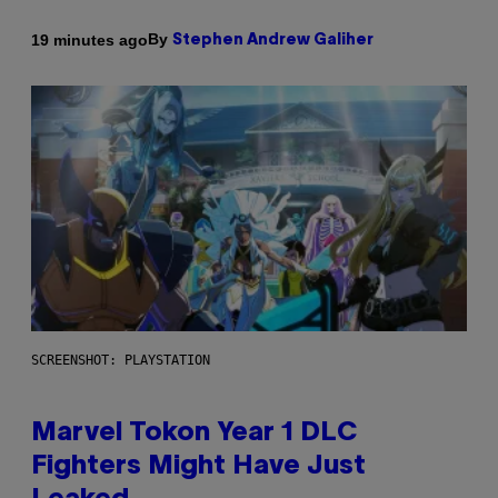
By
19 minutes ago
Stephen Andrew Galiher
SCREENSHOT: PLAYSTATION
Marvel Tokon Year 1 DLC
Fighters Might Have Just