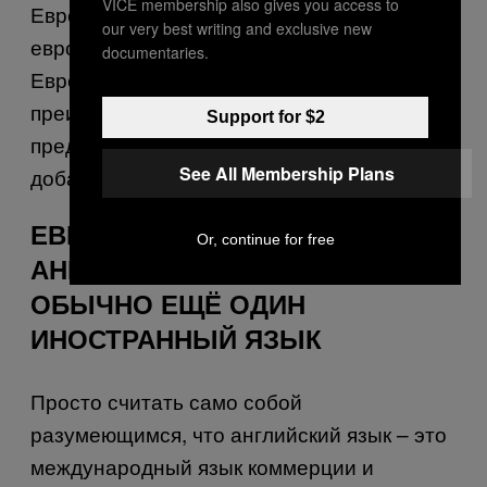
VICE membership also gives you access to
Европе часто преподаётся довольно
our very best writing and exclusive new
европоцентричным способом», что делает
documentaries.
Европу центром вселенной и даёт
преимущество европейскому
Support for $2
представлению событий над другими,
See All Membership Plans
добавляет он.
ЕВРОПЕЙЦЫ ИЗУЧАЮТ
Or, continue for free
АНГЛИЙСКИЙ, А ТАКЖЕ
ОБЫЧНО ЕЩЁ ОДИН
ИНОСТРАННЫЙ ЯЗЫК
Просто считать само собой
разумеющимся, что английский язык – это
международный язык коммерции и