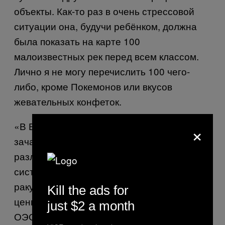
объекты. Как-то раз в очень стрессовой
ситуации она, будучи ребёнком, должна
была показать на карте 100
малоизвестных рек перед всем классом.
Лично я не могу перечислить 100 чего-
либо, кроме Покемонов или вкусов
жевательных конфеток.
×
«В Европе считается, что география
зачастую помогает ученикам понять
различные культуры и социальные
системы, а также увидеть мир с разных
ракурсов, ценить разные перспективы и
Kill the ads for
ценности, – рассказал мне Шляйхер из
just $2 a month
ОЭСР. – Тем не менее, география в