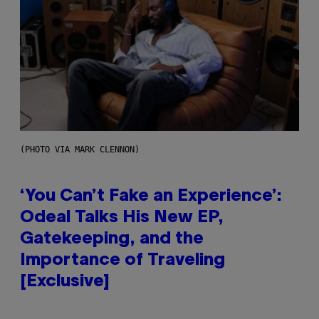
(PHOTO VIA MARK CLENNON)
‘You Can’t Fake an Experience’:
Odeal Talks His New EP,
Gatekeeping, and the
Importance of Traveling
[Exclusive]