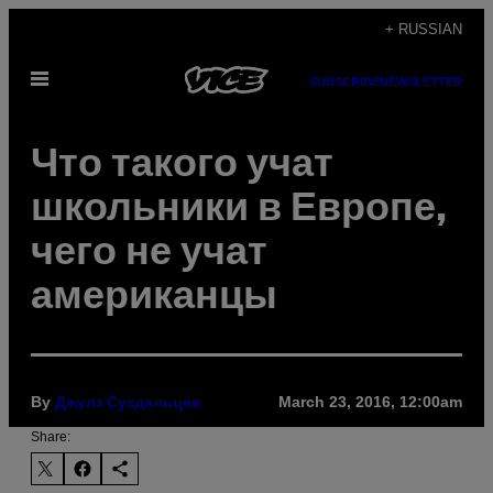
Skip
+ RUSSIAN
to
Open
content
SUBSCRIBE
NEWSLETTER
Menu
Что такого учат
школьники в Европе,
чего не учат
американцы
By
March 23, 2016, 12:00am
Джулз Суздальцев
Share: