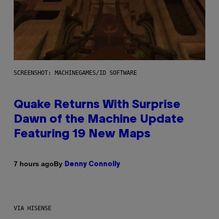
SCREENSHOT: MACHINEGAMES/ID SOFTWARE
Quake Returns With Surprise
Dawn of the Machine Update
Featuring 19 New Maps
By
7 hours ago
Denny Connolly
VIA HISENSE