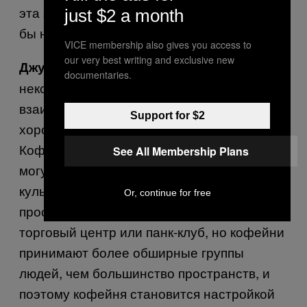
эта эмоциональная привязанность обрела
just $2 a month
бы новую форму.
VICE membership also gives you access to
our very best writing and exclusive new
Со временем мы утратили
Джулиано:
documentaries.
некоторые из возможностей
взаимодействия с людьми, но кофейня –
Support for $2
хорошее место для этого взаимодействия.
Кофейни – это пространства, которые
See All Membership Plans
могут посещать представители различных
культур. Существуют эксклюзивные
Or, continue for free
пространства, например, элитный
торговый центр или панк-клуб, но кофейни
принимают более обширные группы
людей, чем большинство пространств, и
поэтому кофейня становится настройкой