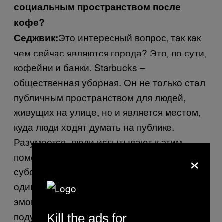
социальным пространством после
кофе?
Это интересный вопрос, так как
Седжвик:
чем сейчас являются города? Это, по сути,
кофейни и банки.
Starbucks
–
общественная уборная. Он не только стал
публичным пространством для людей,
живущих на улице, но и является местом,
куда люди ходят думать на публике.
Разумеется, люди испытывают к этим
×
помещениям, в которых готовят
субстанцию, которая более-менее
одинакова, куда ни пойди, некую
эмоциональную привязанность. Следует
подумать о том, что, если бы кофе исчез,
Kill the ads for