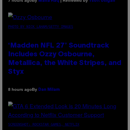
By
| Reviewed by
7 hours ago
Maha Haq
Ysolt Usigan
PHOTO BY NICK LAHAM/GETTY IMAGES
‘Madden NFL 27’ Soundtrack
Includes Ozzy Osbourne,
Metallica, the White Stripes, and
Styx
By
8 hours ago
Dan Milam
SCREENSHOT: ROCKSTAR GAMES, NETFLIX