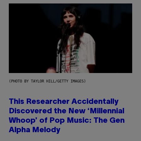
(PHOTO BY TAYLOR HILL/GETTY IMAGES)
This Researcher Accidentally
Discovered the New ‘Millennial
Whoop’ of Pop Music: The Gen
Alpha Melody