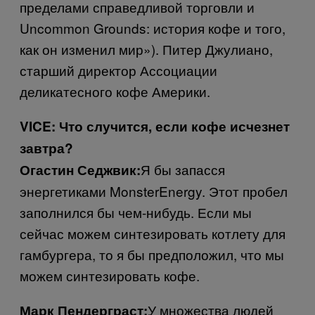
пределами справедливой торговли и
Uncommon Grounds
: история кофе и того,
как он изменил мир»). Питер Джулиано,
старший директор Ассоциации
деликатесного кофе Америки.
VICE
: Что случится, если кофе исчезнет
завтра?
Я бы запасся
Огастин Седжвик:
энергетиками
MonsterEnergy
. Этот пробел
заполнился бы чем-нибудь. Если мы
сейчас можем синтезировать котлету для
гамбургера, то я бы предположил, что мы
можем синтезировать кофе.
У множества людей
Марк Пендерграст: