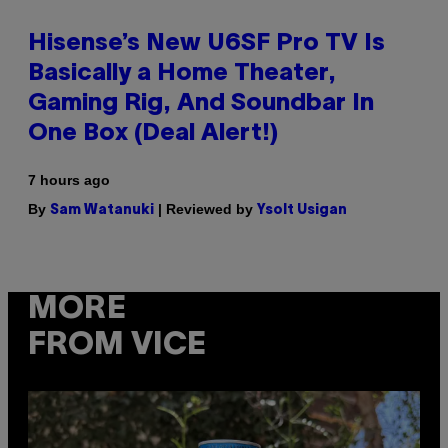
Hisense’s New U6SF Pro TV Is
Basically a Home Theater,
Gaming Rig, And Soundbar In
One Box (Deal Alert!)
7 hours ago
By
| Reviewed by
Sam Watanuki
Ysolt Usigan
MORE
FROM VICE