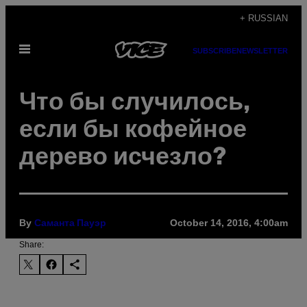
Skip
+ RUSSIAN
to
Open
content
SUBSCRIBE
NEWSLETTER
Menu
Что бы случилось,
если бы кофейное
дерево исчезло?
By
October 14, 2016, 4:00am
Саманта Пауэр
Share: