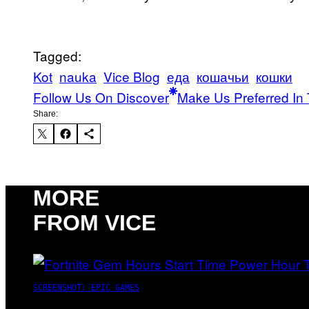
Tagged:
Kot
nauka
Vice Blog
еда
кошачьи
кошки
Follow Us On Discover
Make Us Preferred In 
Share:
MORE
FROM VICE
SCREENSHOT: EPIC GAMES