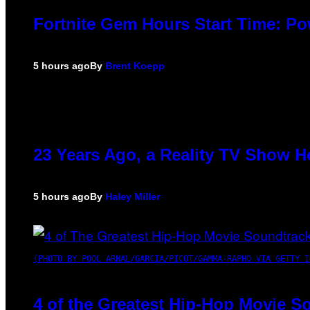
Fortnite Gem Hours Start Time: P
5 hours ago
By
Brent Koepp
23 Years Ago, a Reality TV Show H
5 hours ago
By
Haley Miller
(PHOTO BY POOL ARNAL/GARCIA/PICOT/GAMMA-RAPHO VIA GETTY I
4 of the Greatest Hip-Hop Movie S