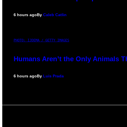
6 hours ago
By
Caleb Catlin
PHOTO: IJDEMA / GETTY IMAGES
Humans Aren’t the Only Animals T
6 hours ago
By
Luis Prada