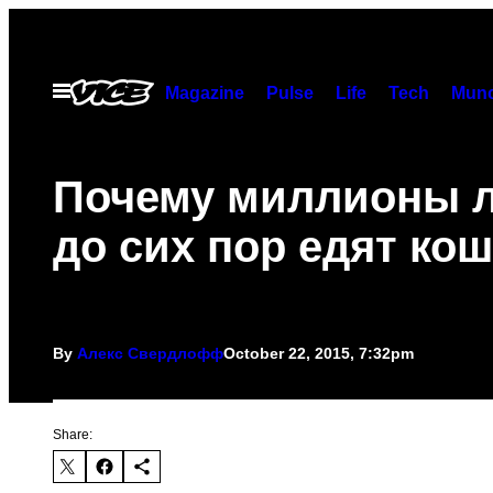
Skip
to
content
Open
Magazine
Pulse
Life
Tech
Munc
Menu
Почему миллионы 
до сих пор едят ко
By
Алекс Свердлофф
October 22, 2015, 7:32pm
Share: