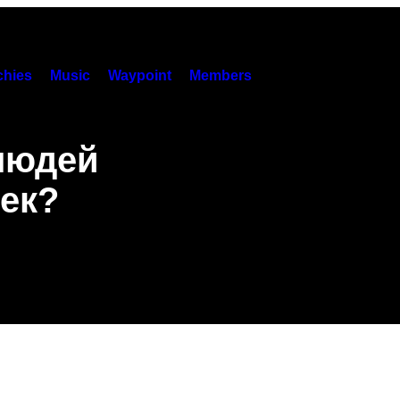
hies
Music
Waypoint
Members
людей
шек?