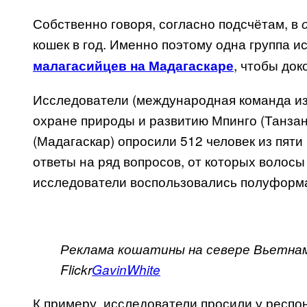
Собственно говоря, согласно подсчётам, в
кошек в год. Именно поэтому одна группа 
, чтобы док
малагасийцев на Мадагаскаре
Исследователи (международная команда из
охране природы и развитию Мпинго (Танзан
(Мадагаскар) опросили 512 человек из пяти
ответы на ряд вопросов, от которых волос
исследователи воспользовались полуформ
Реклама кошатины на севере Вьетна
Flickr
Gavin
White
К примеру, исследователи просили у респо