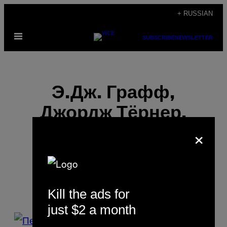
Skip
+ RUSSIAN
to
Open
content
SUBSCRIBE
NEWSLETTER
Menu
Э.Дж. Графф,
Джордж Тёрнер,
×
Нгози Эронду,
Рейнальдо
Kill the ads for
just $2 a month
POSTS