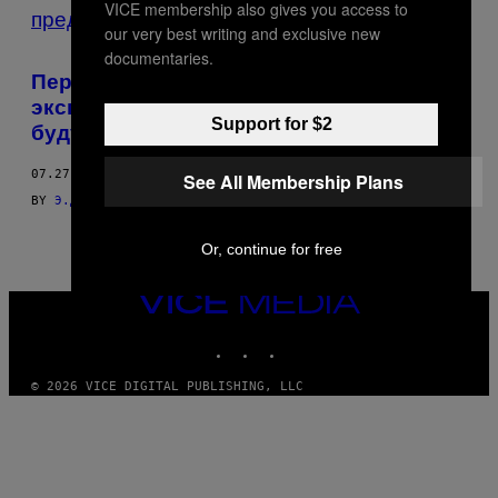
VICE membership also gives you access to
BY
our very best writing and exclusive new
documentaries.
THIS
Переосмыслить систему: пять
AUTHOR
экспертов представляют себе лучшее
Support for $2
будущее
07.27.18
See All Membership Plans
BY
Э.ДЖ. ГРАФФ, ДЖОРДЖ ТЁРНЕР, НГОЗИ ЭРОНДУ, РЕЙНАЛЬДО
Or, continue for free
VICE
MEDIA
INSTAGRAM
TIKTOK
YOUTUBE
© 2026 VICE DIGITAL PUBLISHING, LLC