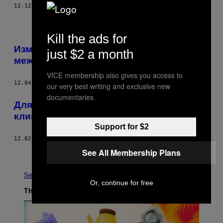
12.12.16
BY
TORI TELFER
Kill the ads for
Изменение климата сдвигает границу
just $2 a month
между Италией и Австрией
VICE membership also gives you access to
12.04.16
BY
ЛИВИЯ АЛЬБЕК-РИПКА
our very best writing and exclusive new
documentaries.
Для людей, живущих в Арктике,
климатический апокалипсис уже настал
Support for $2
12.02.16
BY
ДЖЕЙМС УИЛТ
See All Membership Plans
Older
See All
Or, continue for free
The Latest