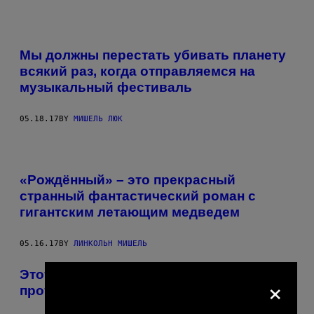
Мы должны перестать убивать планету
всякий раз, когда отправляемся на
музыкальный фестиваль
05.18.17
BY
МИШЕЛЬ ЛЮК
«Рождённый» – это прекрасный
странный фантастический роман с
гигантским летающим медведем
05.16.17
BY
ЛИНКОЛЬН МИШЕЛЬ
Этот парень идет босиком по Америке
×
протестуя против изменения климата