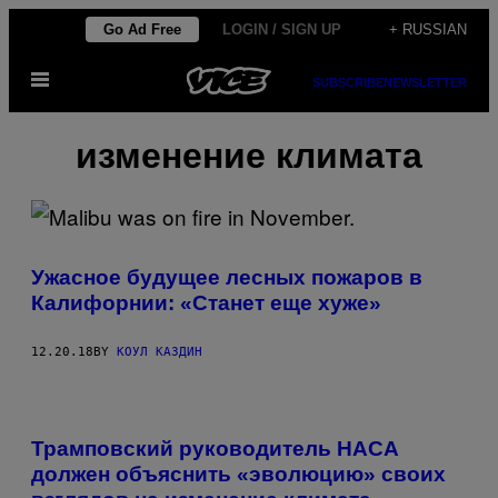
Skip
Go Ad Free
LOGIN / SIGN UP
+ RUSSIAN
to
Open
content
SUBSCRIBE
NEWSLETTER
Menu
изменение климата
Ужасное будущее лесных пожаров в
Калифорнии: «Станет еще хуже»
12.20.18
BY
КОУЛ КАЗДИН
Трамповский руководитель НАСА
должен объяснить «эволюцию» своих