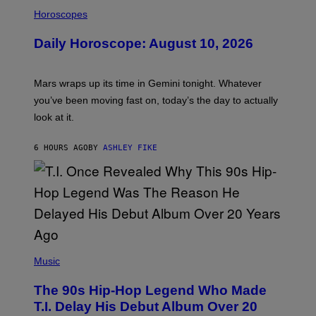
I
S
L
Horoscopes
L
U
Daily Horoscope: August 10, 2026
S
T
R
A
Mars wraps up its time in Gemini tonight. Whatever
T
I
you’ve been moving fast on, today’s the day to actually
O
look at it.
N
B
Y
6 HOURS AGO
BY
ASHLEY FIKE
R
E
E
S
A
.
(
P
Music
H
O
The 90s Hip-Hop Legend Who Made
T
O
T.I. Delay His Debut Album Over 20
B