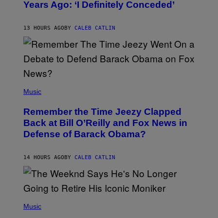
Years Ago: ‘I Definitely Conceded’
Y
J
O
H
13 HOURS AGO
BY
CALEB CATLIN
N
N
Y
N
U
N
E
(
Z
P
Music
/
H
W
O
I
Remember the Time Jeezy Clapped
T
R
O
Back at Bill O’Reilly and Fox News in
E
B
I
Defense of Barack Obama?
Y
M
T
A
I
G
M
14 HOURS AGO
BY
CALEB CATLIN
E
M
)
O
S
E
N
(
F
P
Music
E
H
L