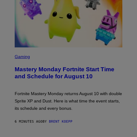
S
C
Gaming
R
E
Mastery Monday Fortnite Start Time
E
N
and Schedule for August 10
S
H
O
T
Fortnite Mastery Monday returns August 10 with double
:
Sprite XP and Dust. Here is what time the event starts,
E
P
its schedule and every bonus.
I
C
G
6 MINUTES AGO
BY
BRENT KOEPP
A
M
E