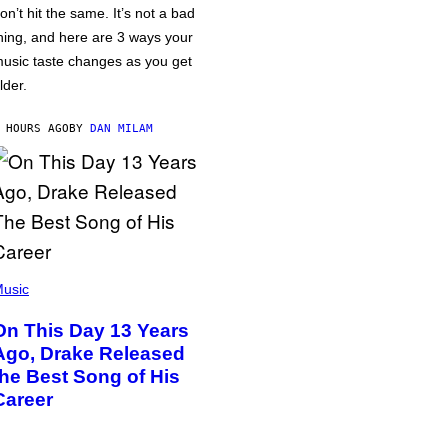
on’t hit the same. It’s not a bad
hing, and here are 3 ways your
usic taste changes as you get
lder.
 HOURS AGO
BY
DAN MILAM
usic
On This Day 13 Years
Ago, Drake Released
the Best Song of His
Career