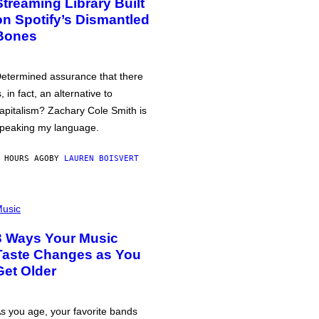
Streaming Library Built
on Spotify’s Dismantled
Bones
etermined assurance that there
s, in fact, an alternative to
apitalism? Zachary Cole Smith is
peaking my language.
 HOURS AGO
BY
LAUREN BOISVERT
usic
3 Ways Your Music
Taste Changes as You
Get Older
s you age, your favorite bands