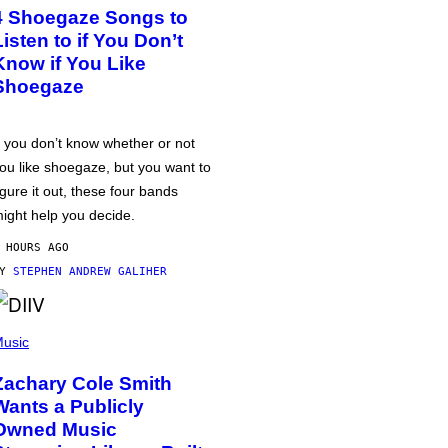
4 Shoegaze Songs to
Listen to if You Don’t
Know if You Like
Shoegaze
f you don’t know whether or not
ou like shoegaze, but you want to
igure it out, these four bands
ight help you decide.
 HOURS AGO
BY
STEPHEN ANDREW GALIHER
usic
Zachary Cole Smith
Wants a Publicly
Owned Music