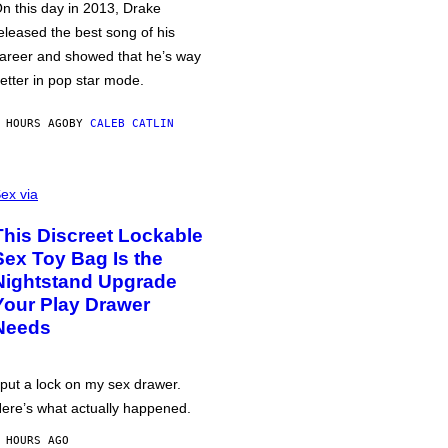
n this day in 2013, Drake
eleased the best song of his
areer and showed that he’s way
etter in pop star mode.
 HOURS AGO
BY
CALEB CATLIN
ex via
This Discreet Lockable
Sex Toy Bag Is the
Nightstand Upgrade
Your Play Drawer
Needs
 put a lock on my sex drawer.
ere’s what actually happened.
 HOURS AGO