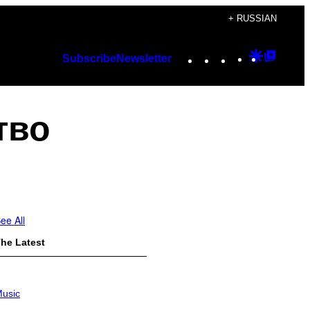
+ RUSSIAN
Instagram
TikTok
YouTube
Google
Googl
Subscribe
Newsletter
Discover
Top
Posts
тво
ee All
he Latest
usic