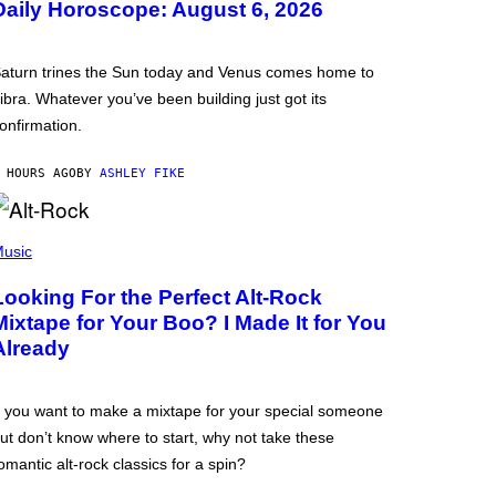
Daily Horoscope: August 6, 2026
aturn trines the Sun today and Venus comes home to
ibra. Whatever you’ve been building just got its
onfirmation.
 HOURS AGO
BY
ASHLEY FIKE
usic
Looking For the Perfect Alt-Rock
Mixtape for Your Boo? I Made It for You
Already
f you want to make a mixtape for your special someone
ut don’t know where to start, why not take these
omantic alt-rock classics for a spin?