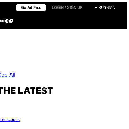
Go Ad Free
LOGIN / SIGN UP
+ RUSSIAN
agram
kTok
YouTube
Google Discover
Google Top Posts
See All
THE LATEST
oroscopes