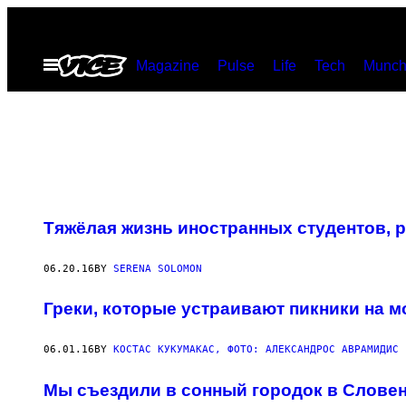
Skip
to
Open
Magazine
Pulse
Life
Tech
Munch
content
Menu
Тяжёлая жизнь иностранных студентов, 
06.20.16
BY
SERENA SOLOMON
Греки, которые устраивают пикники на м
06.01.16
BY
КОСТАС КУКУМАКАС, ФОТО: АЛЕКСАНДРОС АВРАМИДИС
Мы съездили в сонный городок в Словен