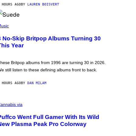
 HOURS AGO
BY
LAUREN BOISVERT
usic
3 No-Skip Britpop Albums Turning 30
This Year
hese Britpop albums from 1996 are turning 30 in 2026.
e still listen to these defining albums front to back.
 HOURS AGO
BY
DAN MILAM
annabis via
Puffco Went Full Gamer With Its Wild
New Plasma Peak Pro Colorway