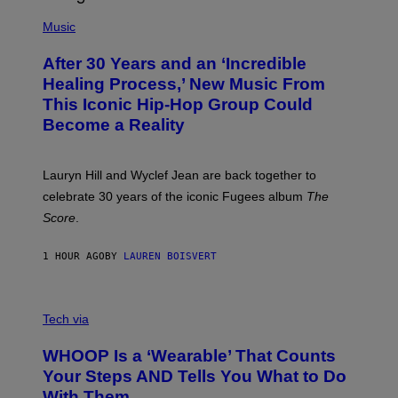
(
F
P
Music
T
H
H
O
E
After 30 Years and an ‘Incredible
T
C
O
O
Healing Process,’ New Music From
B
A
This Iconic Hip-Hop Group Could
Y
S
J
T
Become a Reality
E
R
E
M
Lauryn Hill and Wyclef Jean are back together to
Y
celebrate 30 years of the iconic Fugees album
The
C
H
Score
.
A
N
P
1 HOUR AGO
BY
LAUREN BOISVERT
H
O
T
V
O
I
G
Tech via
A
R
W
A
WHOOP Is a ‘Wearable’ That Counts
H
P
O
H
Your Steps AND Tells You What to Do
O
Y
With Them
P
/