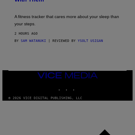
G
E
T
A fitness tracker that cares more about your sleep than
T
Y
your steps.
I
M
2 HOURS AGO
A
G
BY
SAM WATANUKI
| REVIEWED BY
YSOLT USIGAN
E
S
)
VICE
MEDIA
INSTAGRAM
TIKTOK
YOUTUBE
© 2026 VICE DIGITAL PUBLISHING, LLC