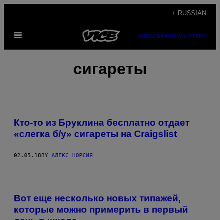
Skip
+ RUSSIAN
to
Open
content
SUBSCRIBE
NEWSLETTER
Menu
сигареты
Кто-то из Бруклина бесплатно отдает
«слегка б/у» сигареты на Craigslist
02.05.18
BY
АЛЕКС НОРСИЯ
Вот еще несколько новых типажей,
которые можно примерить в первый