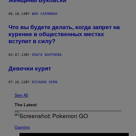
Женщины Буковски
06.18.14
BY
ШОН САЛЛИВАН
Что вы будете делать, когда запрет на
курение в общественных местах
вступит в силу?
02.07.13
BY
ОЛЬГА БОЛТНЕВА
Девочки курят
07.16.12
BY
RICHARD KERN
See All
The Latest
S
C
Gaming
R
E