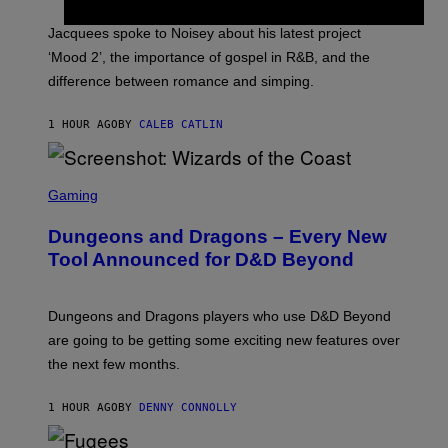
C
A
Jacquees spoke to Noisey about his latest project
M
K
‘Mood 2’, the importance of gospel in R&B, and the
I
difference between romance and simping.
R
K
)
1 HOUR AGO
BY
CALEB CATLIN
S
C
Gaming
R
E
Dungeons and Dragons – Every New
E
N
Tool Announced for D&D Beyond
S
H
O
T
Dungeons and Dragons players who use D&D Beyond
:
are going to be getting some exciting new features over
W
I
the next few months.
Z
A
R
1 HOUR AGO
BY
DENNY CONNOLLY
D
S
O