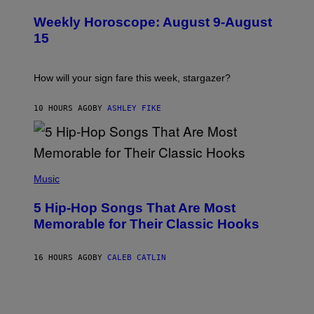
L
I
U
M
Weekly Horoscope: August 9-August
S
A
T
G
15
R
E
A
S
T
I
How will your sign fare this week, stargazer?
O
N
B
10 HOURS AGO
BY
ASHLEY FIKE
Y
R
E
E
S
(
A
P
Music
H
O
5 Hip-Hop Songs That Are Most
T
O
Memorable for Their Classic Hooks
B
Y
S
16 HOURS AGO
BY
CALEB CATLIN
T
E
V
E
G
R