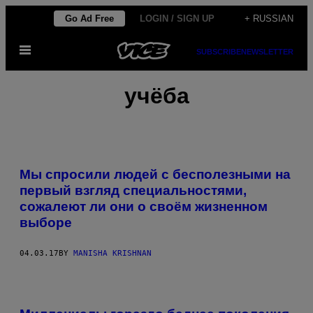
Skip
Go Ad Free
LOGIN / SIGN UP
+ RUSSIAN
to
Open
content
SUBSCRIBE
NEWSLETTER
Menu
учёба
Мы спросили людей с бесполезными на
первый взгляд специальностями,
сожалеют ли они о своём жизненном
выборе
04.03.17
BY
MANISHA KRISHNAN