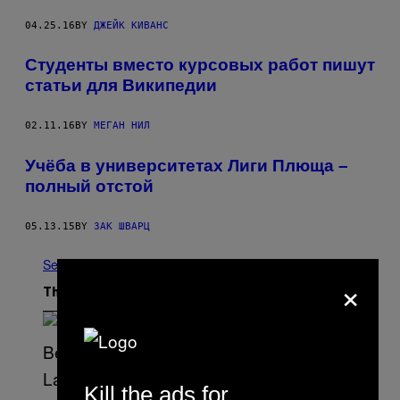
04.25.16
BY
ДЖЕЙК КИВАНС
Студенты вместо курсовых работ пишут
статьи для Википедии
02.11.16
BY
МЕГАН НИЛ
Учёба в университетах Лиги Плюща –
полный отстой
05.13.15
BY
ЗАК ШВАРЦ
See All
×
The Latest
Kill the ads for
S