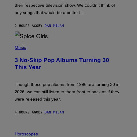
I
their respective television show. We couldn’t think of
E
M
any songs that would be a better fit.
C
C
A
2 HOURS AGO
BY
DAN MILAM
R
T
H
P
Y
H
Music
/
O
W
T
I
3 No-Skip Pop Albums Turning 30
O
R
B
E
This Year
Y
I
T
M
I
A
M
G
Though these pop albums from 1996 are turning 30 in
R
E
2026, we can still listen to them front to back as if they
O
N
were released this year.
E
Y
/
4 HOURS AGO
BY
DAN MILAM
G
E
T
I
T
L
Horoscopes
Y