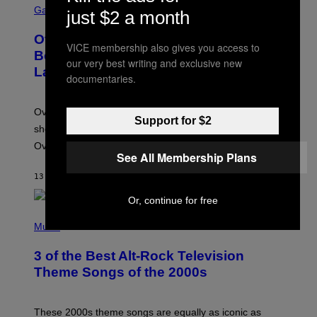
C
Gaming
just $2 a month
R
E
Overwatch Rebrand Pays Off With Its
E
VICE membership also gives you access to
N
Best Quarter Since Overwatch 2
our very best writing and exclusive new
S
Launched
H
documentaries.
O
T
:
Overwatch’s major rebrand has paid off, with the hero
B
Support for $2
L
shooter delivering its strongest financial quarter since
I
Overwatch 2 launched in 2022.
Z
See All Membership Plans
Z
A
13 MINUTES AGO
BY
BRENT KOEPP
R
D
Or, continue for free
P
H
Music
O
T
3 of the Best Alt-Rock Television
O
B
Theme Songs of the 2000s
Y
J
A
M
These 2000s theme songs are equally as iconic as