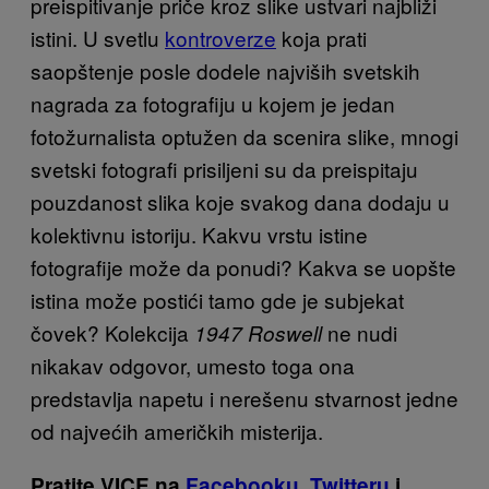
preispitivanje priče kroz slike ustvari najbliži
istini. U svetlu
kontroverze
koja prati
saopštenje posle dodele najviših svetskih
nagrada za fotografiju u kojem je jedan
fotožurnalista optužen da scenira slike, mnogi
svetski fotografi prisiljeni su da preispitaju
pouzdanost slika koje svakog dana dodaju u
kolektivnu istoriju. Kakvu vrstu istine
fotografije može da ponudi? Kakva se uopšte
istina može postići tamo gde je subjekat
čovek? Kolekcija
ne nudi
1947 Roswell
nikakav odgovor, umesto toga ona
predstavlja napetu i nerešenu stvarnost jedne
od najvećih američkih misterija.
Pratite VICE na
Facebooku
,
Twitteru
i