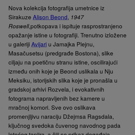
Nova kolekcija fotografija umetnice iz
Sirakuze
Alison Beond
,
1947
,potkopava i ispituje rasprostranjeno
Roswell
opažanje istine u fotografiji. Trenutno izložene
u galeriji
Avijari
u Jamajka Plejnu,
Masačusetsu (predgrađe Bostona), slike
ciljaju na poetičnu stranu istine, oscilirajući
između onih koje je Beond uslikala u Nju
Meksiku, istorijskih slika koje je pronašla u
gradskoj arhivi Rozvela, i evokativnih
fotograma napravljenih bez kamere u
mračnoj komori. Sve ovo oslikava
promenjljivu naraciju Džejmsa Ragsdala,
ključnog svedoka čuvenog navodnog pada
letećeg tanjira, a čiji se prikaz događaja