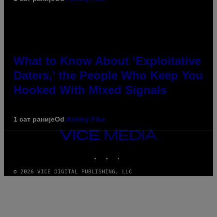
What to Know About ‘Exploitative
Daters,’ the People Who Keep You
Hooked With Mixed Signals
1 сат раније
Od
Ashley Fike
VICE
MEDIA
INSTAGRAM
TIKTOK
YOUTUBE
© 2026 VICE DIGITAL PUBLISHING, LLC