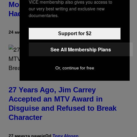
VICE membership also gives you access to
Morgan Fight That Jerry Springer
our very best writing and exclusive new
Had to Break Up
documentaries.
24 минута раније
Od
Tony Alpsen
Support for $2
See All Membership Plans
Or, continue for free
27 Years Ago, Jim Carrey
Accepted an MTV Award in
Disguise and Refused to Break
Character
27 минута раније
Od
Tony Alpsen