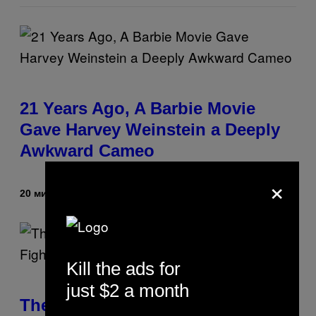
21 Years Ago, A Barbie Movie
Gave Harvey Weinstein a Deeply
Awkward Cameo
×
20 минута раније
Od
Tony Alpsen
Kill the ads for
just $2 a month
The Sharon Osbourne and Piers