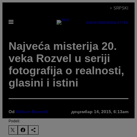
Скочи
+ SRPSKI
на
Otvori
садржај
SUBSCRIBE
NEWSLETTER
Meni
Najveća misterija 20.
veka Rozvel u seriji
fotografija o realnosti,
glasini i istini
Od
Allison Beondé
децембар 14, 2015, 6:13am
Podeli: