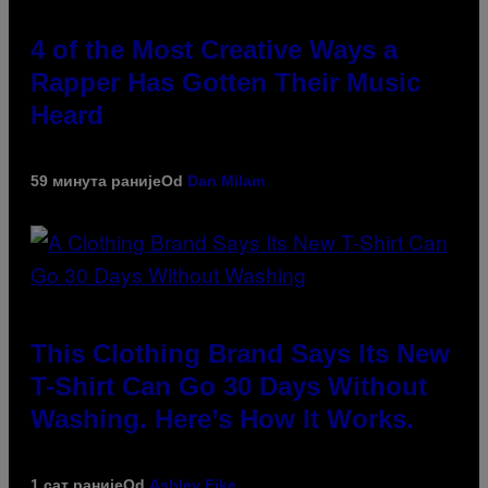
4 of the Most Creative Ways a
Rapper Has Gotten Their Music
Heard
59 минута раније
Od
Dan Milam
This Clothing Brand Says Its New
T-Shirt Can Go 30 Days Without
Washing. Here’s How It Works.
1 сат раније
Od
Ashley Fike