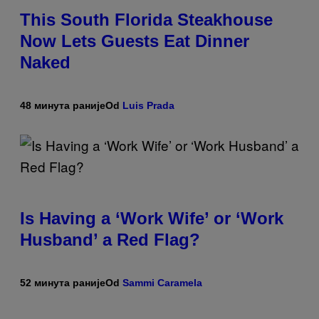
This South Florida Steakhouse
Now Lets Guests Eat Dinner
Naked
48 минута раније
Od
Luis Prada
Is Having a ‘Work Wife’ or ‘Work
Husband’ a Red Flag?
52 минута раније
Od
Sammi Caramela