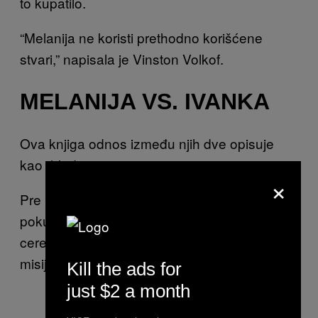
to kupatilo.
“Melanija ne koristi prethodno korišćene
stvari,” napisala je Vinston Volkof.
MELANIJA VS. IVANKA
Ova knjiga odnos između njih dve opisuje
kao “hladni rat.”
×
Pre inauguracije, Melanija i Vinston Volkof
pokušale su da spreče da Ivanka govori na
ceremoniji proglašenja 2017. godine, a ovu
misiju nazvale su “Operation Block Ivanka.”
Kill the ads for
just $2 a month