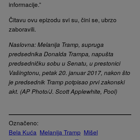
informacije.”
Čitavu ovu epizodu svi su, čini se, ubrzo
zaboravili.
Naslovna: Melanija Tramp, supruga
predsednika Donalda Trampa, napušta
predsedničku sobu u Senatu, u prestonici
Vašingtonu, petak 20. januar 2017, nakon što
je predsednik Tramp potpisao prvi zakonski
akt. (AP Photo/J. Scott Applewhite, Pool)
Označeno:
Bela Kuća
Melanija Tramp
Mišel