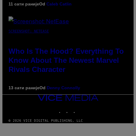
11 сати раније
Od
Caleb Catlin
SCREENSHOT: NETEASE
Who Is The Hood? Everything To
Know About The Newest Marvel
Rivals Character
13 сати раније
Od
Denny Connolly
VICE
MEDIA
INSTAGRAM
TIKTOK
YOUTUBE
© 2026 VICE DIGITAL PUBLISHING, LLC