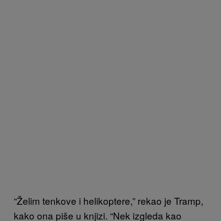
“Želim tenkove i helikoptere,” rekao je Tramp,
kako ona piše u knjizi. “Nek izgleda kao