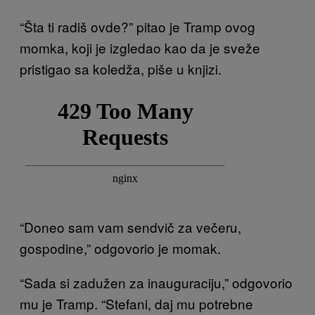
“Šta ti radiš ovde?” pitao je Tramp ovog
momka, koji je izgledao kao da je sveže
pristigao sa koledža, piše u knjizi.
“Doneo sam vam sendvič za večeru,
gospodine,” odgovorio je momak.
“Sada si zadužen za inauguraciju,” odgovorio
mu je Tramp. “Stefani, daj mu potrebne