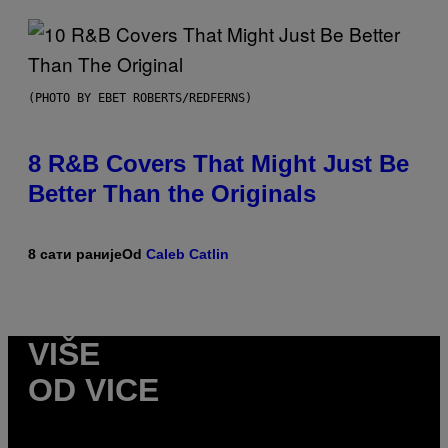
(PHOTO BY EBET ROBERTS/REDFERNS)
8 R&B Covers That Might Just Be
Better Than the Originals
8 сати раније
Od
Caleb Catlin
VIŠE
OD VICE