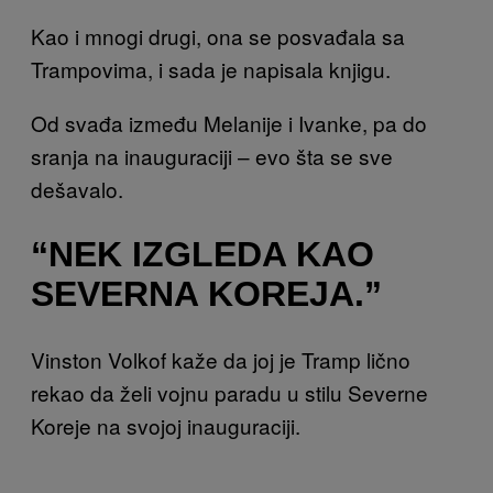
Kao i mnogi drugi, ona se posvađala sa
Trampovima, i sada je napisala knjigu.
Od svađa između Melanije i Ivanke, pa do
sranja na inauguraciji – evo šta se sve
dešavalo.
“NEK IZGLEDA KAO
SEVERNA KOREJA.”
Vinston Volkof kaže da joj je Tramp lično
rekao da želi vojnu paradu u stilu Severne
Koreje na svojoj inauguraciji.