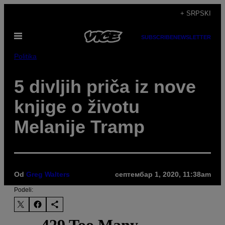
Скочи
+ SRPSKI
на
Otvori
садржај
SUBSCRIBE
NEWSLETTER
Meni
Politika
5 divljih priča iz nove
knjige o životu
Melanije Tramp
Od
Greg Walters
септембар 1, 2020, 11:38am
Podeli: