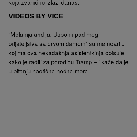
koja zvanično izlazi danas.
VIDEOS BY VICE
“Melanija and ja: Uspon i pad mog
prijateljstva sa prvom damom” su memoari u
kojima ova nekadašnja asistentkinja opisuje
kako je raditi za porodicu Tramp – i kaže da je
u pitanju haotična noćna mora.