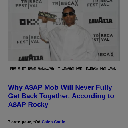
(PHOTO BY NOAM GALAI/GETTY IMAGES FOR TRIBECA FESTIVAL)
Why A$AP Mob Will Never Fully
Get Back Together, According to
A$AP Rocky
7 сати раније
Od
Caleb Catlin