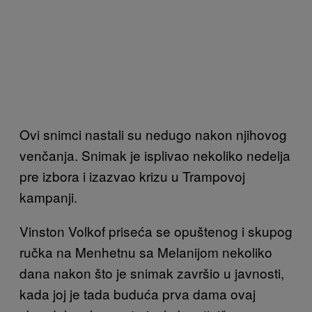
Ovi snimci nastali su nedugo nakon njihovog
venčanja. Snimak je isplivao nekoliko nedelja
pre izbora i izazvao krizu u Trampovoj
kampanji.
Vinston Volkof priseća se opuštenog i skupog
ručka na Menhetnu sa Melanijom nekoliko
dana nakon što je snimak završio u javnosti,
kada joj je tada buduća prva dama ovaj