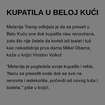
KUPATILA U BELOJ KUĆI
Melanija Tramp odbijala je da se preseli u
Belu Kuću sve dok kupatila nisu renovirana,
zato što nije želela da koristi isti toalet i tuš
kao nekadašnja prva dama Mišel Obama,
kaže u knjizi Vinston Volkof.
“Melanija je pogledala svoje kupatilo i rekla,
‘Neću se preseliti ovde dok se sve ne
renovira i redekoriše, počevši od novog tuša i
toaleta,’” piše u knjizi.