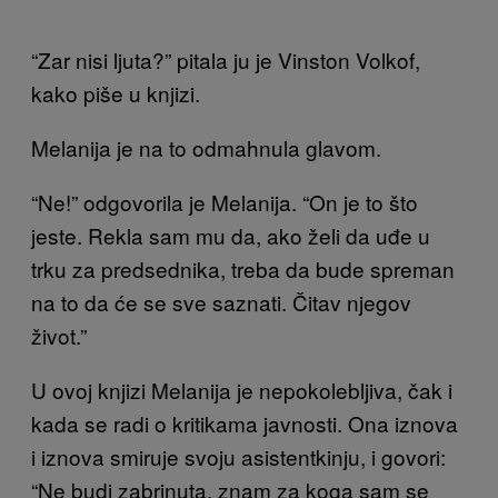
“Zar nisi ljuta?” pitala ju je Vinston Volkof,
kako piše u knjizi.
Melanija je na to odmahnula glavom.
“Ne!” odgovorila je Melanija. “On je to što
jeste. Rekla sam mu da, ako želi da uđe u
trku za predsednika, treba da bude spreman
na to da će se sve saznati. Čitav njegov
život.”
U ovoj knjizi Melanija je nepokolebljiva, čak i
kada se radi o kritikama javnosti. Ona iznova
i iznova smiruje svoju asistentkinju, i govori:
“Ne budi zabrinuta, znam za koga sam se