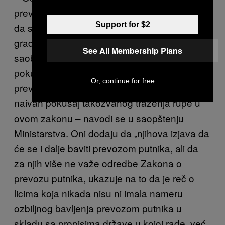
prevozom putnika na način suprotan zakonu,
Support for $2
da sada istu delatnost vrši u formi udruženja
građana, za Ministarstvo građevinarstva,
See All Membership Plans
saobraćaja i infrastrukture predstavlja naivan
pokušaj kršenja i izigravanja Zakona o
Or, continue for free
prevozu putnika u drumskom saobraćaju i
naivan pokušaj takozvanog traženja rupe u
ovom zakonu – navodi se u saopštenju
Ministarstva. Oni dodaju da „njihova izjava da
će se i dalje baviti prevozom putnika, ali da
za njih više ne važe odredbe Zakona o
prevozu putnika, ukazuje na to da je reč o
licima koja nikada nisu ni imala nameru
ozbiljnog bavljenja prevozom putnika u
skladu sa propisima države u kojoj rade, već