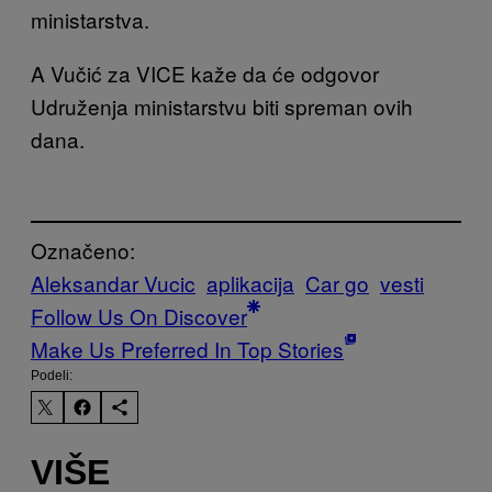
ministarstva.
A Vučić za VICE kaže da će odgovor
Udruženja ministarstvu biti spreman ovih
dana.
Označeno:
Aleksandar Vucic
aplikacija
Car go
vesti
Follow Us On Discover
Make Us Preferred In Top Stories
Podeli:
VIŠE