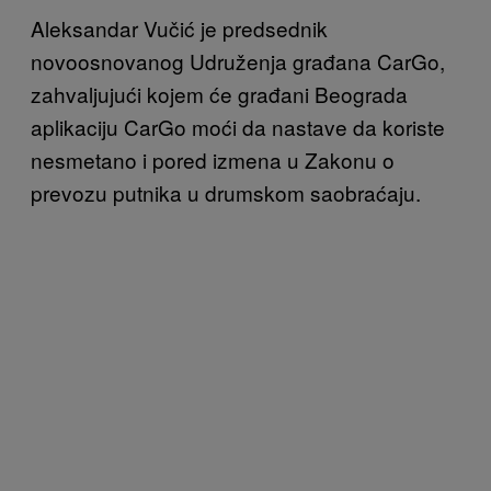
Aleksandar Vučić je predsednik
novoosnovanog Udruženja građana CarGo,
zahvaljujući kojem će građani Beograda
aplikaciju CarGo moći da nastave da koriste
nesmetano i pored izmena u Zakonu o
prevozu putnika u drumskom saobraćaju.