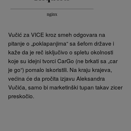
Vučić za VICE kroz smeh odgovara na
pitanje o „poklapanjima“ sa šefom države i
kaže da je reč isključivo o spletu okolnosti
koje su idejni tvorci CarGo (ne brkati sa „car
je go“) pomalo iskoristili. Na kraju krajeva,
većina će da pročita izjavu Aleksandra
Vučića, samo bi marketinški tupan takav zicer
preskočio.