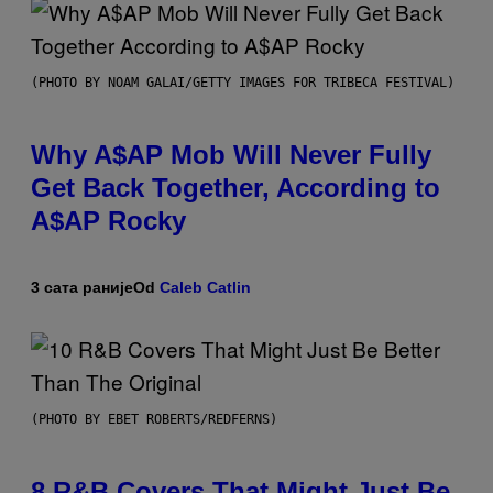
(PHOTO BY NOAM GALAI/GETTY IMAGES FOR TRIBECA FESTIVAL)
Why A$AP Mob Will Never Fully
Get Back Together, According to
A$AP Rocky
3 сата раније
Od
Caleb Catlin
(PHOTO BY EBET ROBERTS/REDFERNS)
8 R&B Covers That Might Just Be