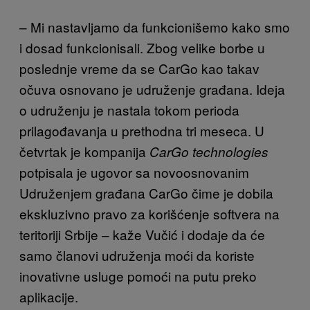
– Mi nastavljamo da funkcionišemo kako smo
i dosad funkcionisali. Zbog velike borbe u
poslednje vreme da se CarGo kao takav
očuva osnovano je udruženje građana. Ideja
o udruženju je nastala tokom perioda
prilagođavanja u prethodna tri meseca. U
četvrtak je kompanija
CarGo technologies
potpisala je ugovor sa novoosnovanim
Udruženjem građana CarGo čime je dobila
ekskluzivno pravo za korišćenje softvera na
teritoriji Srbije – kaže Vučić i dodaje da će
samo članovi udruženja moći da koriste
inovativne usluge pomoći na putu preko
aplikacije.