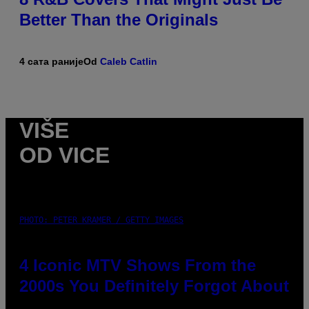
Better Than the Originals
4 сата раније
Od
Caleb Catlin
VIŠE
OD VICE
PHOTO: PETER KRAMER / GETTY IMAGES
4 Iconic MTV Shows From the
2000s You Definitely Forgot About