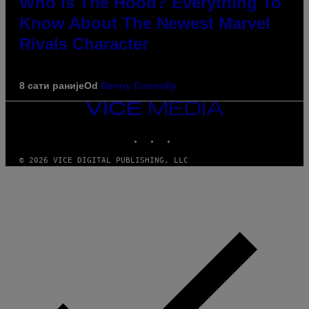
Who Is The Hood? Everything To
Know About The Newest Marvel
Rivals Character
8 сати раније
Od
Denny Connolly
VICE
MEDIA
INSTAGRAM
TIKTOK
YOUTUBE
© 2026 VICE DIGITAL PUBLISHING, LLC