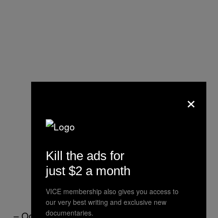
×
Kill the ads for
just $2 a month
VICE membership also gives you access to
our very best writing and exclusive new
documentaries.
– Odluka kompanije koja se u Srbiji bavila