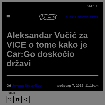
Скочи
+ SRPSKI
на
Otvori
садржај
SUBSCRIBE
NEWSLETTER
Meni
Aleksandar Vučić za
VICE o tome kako je
Car:Go doskočio
državi
Od
Jovana Šesterikov
фебруар 7, 2019, 11:19am
Podeli: