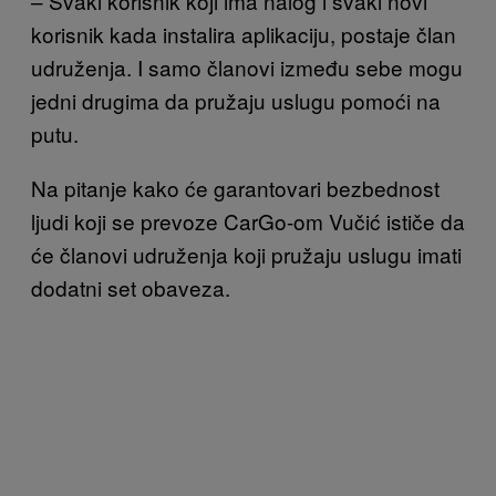
– Svaki korisnik koji ima nalog i svaki novi
korisnik kada instalira aplikaciju, postaje član
udruženja. I samo članovi između sebe mogu
jedni drugima da pružaju uslugu pomoći na
putu.
Na pitanje kako će garantovari bezbednost
ljudi koji se prevoze CarGo-om Vučić ističe da
će članovi udruženja koji pružaju uslugu imati
dodatni set obaveza.