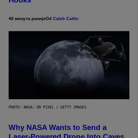
40 минута раније
Od
Caleb Catlin
PHOTO: NASA; DR PIXEL / GETTY IMAGES
Why NASA Wants to Send a
Laser-Powered Drone Into Caves