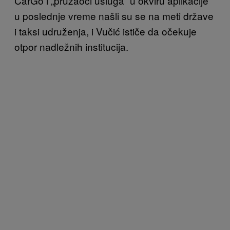
CarGo i „pružaoci usluga“ u okviru aplikacije
u poslednje vreme našli su se na meti države
i taksi udruženja, i Vučić ističe da očekuje
otpor nadležnih institucija.